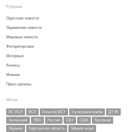
Рубрики
Одесские новости
Украинские новости
Мировые новости
Фоторепортажи
Интервью
Анонсы
Мнение
Пресс-релизы
Метки
ВС ВСУ
ВСУ
Генштаб ВСУ
Госпогранслужба
ДТЭК
Зеленский
ПВО
Россия
СБУ
США
Труханов
Украина
Херсонская область
Чёрное море