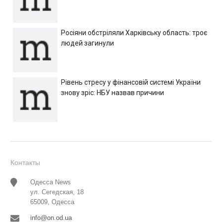
Росіяни обстріляли Харківську область: троє
людей загинули
Рівень стресу у фінансовій системі України
знову зріс: НБУ назвав причини
Контакты
Одесса News
ул. Сегедская, 18
65009, Одесса
info@on.od.ua