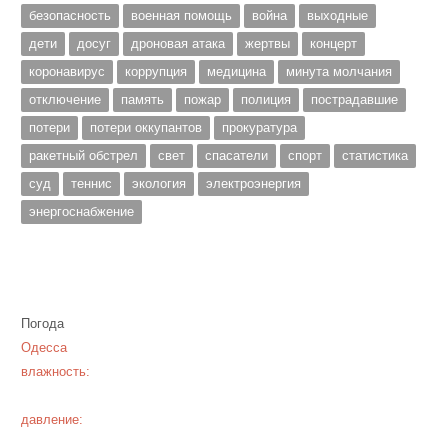
безопасность
военная помощь
война
выходные
дети
досуг
дроновая атака
жертвы
концерт
коронавирус
коррупция
медицина
минута молчания
отключение
память
пожар
полиция
пострадавшие
потери
потери оккупантов
прокуратура
ракетный обстрел
свет
спасатели
спорт
статистика
суд
теннис
экология
электроэнергия
энергоснабжение
Погода
Одесса
влажность:
давление: