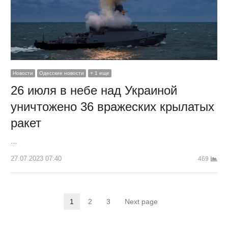
Новости
Одесские новости
+ 1 еще
26 июля в небе над Украиной
уничтожено 36 вражеских крылатых
ракет
…
27.07.2023 07:40
469
Пагинация
1
2
3
Next page
Страница
Страница
Страница
записей