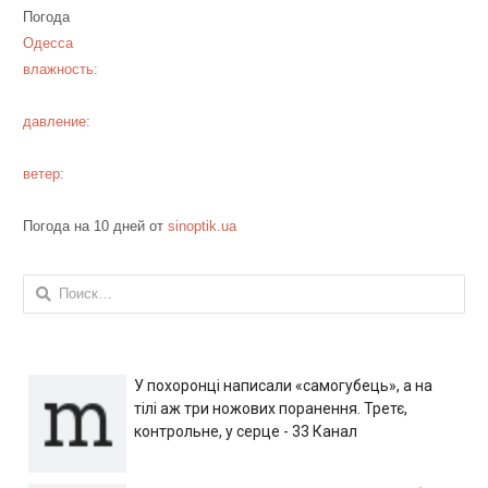
Погода
Одесса
влажность:
давление:
ветер:
Погода на 10 дней от
sinoptik.ua
Найти:
У похоронці написали «самогубець», а на
тілі аж три ножових поранення. Третє,
контрольне, у серце - 33 Канал