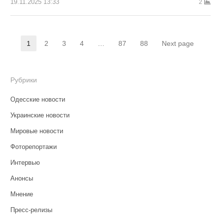
19.11.2025 13:33
2
Пагинация
1
2
3
4
…
87
88
Next page
Страница
Страница
Страница
Страница
Страница
Страница
записей
Рубрики
Одесские новости
Украинские новости
Мировые новости
Фоторепортажи
Интервью
Анонсы
Мнение
Пресс-релизы