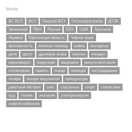
Метки
ВС ВСУ
ВСУ
Генштаб ВСУ
Госпогранслужба
ДТЭК
Зеленский
ПВО
Россия
СБУ
США
Труханов
Украина
Херсонская область
Чёрное море
безопасность
военная помощь
война
выходные
дети
досуг
дроновая атака
жертвы
концерт
коронавирус
коррупция
медицина
минута молчания
отключение
память
пожар
полиция
пострадавшие
потери
потери оккупантов
прокуратура
ракетный обстрел
свет
спасатели
спорт
статистика
суд
теннис
экология
электроэнергия
энергоснабжение