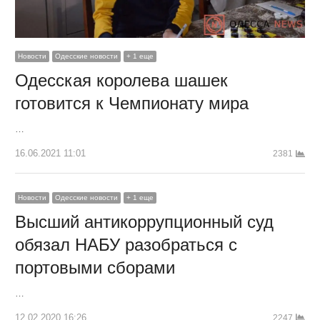
Новости
Одесские новости
+ 1 еще
Одесская королева шашек
готовится к Чемпионату мира
…
16.06.2021 11:01
2381
Новости
Одесские новости
+ 1 еще
Высший антикоррупционный суд
обязал НАБУ разобраться с
портовыми сборами
…
12.02.2020 16:26
2247