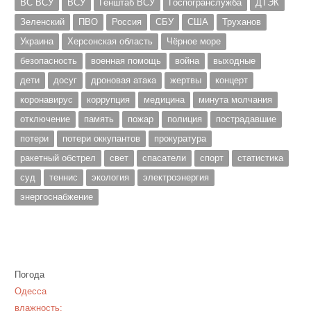
ВС ВСУ
ВСУ
Генштаб ВСУ
Госпогранслужба
ДТЭК
Зеленский
ПВО
Россия
СБУ
США
Труханов
Украина
Херсонская область
Чёрное море
безопасность
военная помощь
война
выходные
дети
досуг
дроновая атака
жертвы
концерт
коронавирус
коррупция
медицина
минута молчания
отключение
память
пожар
полиция
пострадавшие
потери
потери оккупантов
прокуратура
ракетный обстрел
свет
спасатели
спорт
статистика
суд
теннис
экология
электроэнергия
энергоснабжение
Погода
Одесса
влажность: