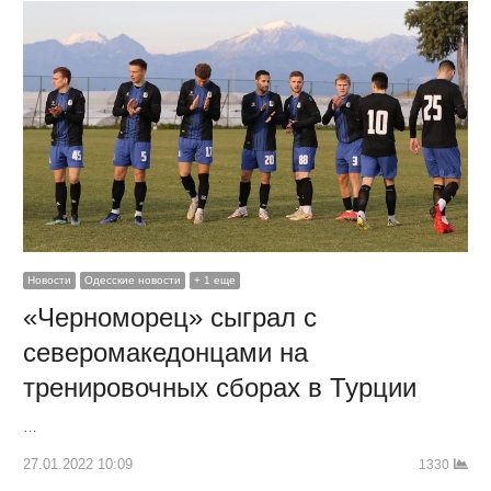
Новости
Одесские новости
+ 1 еще
«Черноморец» сыграл с
северомакедонцами на
тренировочных сборах в Турции
…
27.01.2022 10:09
1330