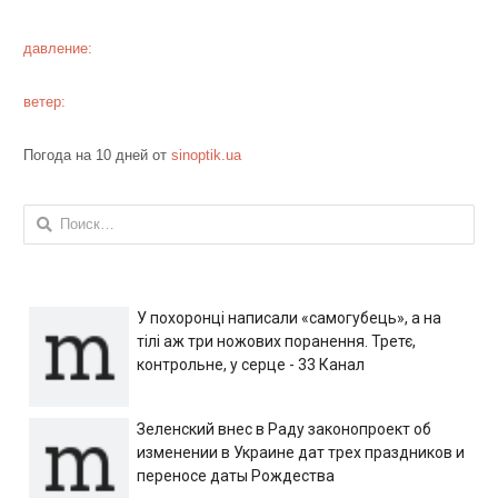
давление:
ветер:
Погода на 10 дней от
sinoptik.ua
Найти:
У похоронці написали «самогубець», а на
тілі аж три ножових поранення. Третє,
контрольне, у серце - 33 Канал
Зеленский внес в Раду законопроект об
изменении в Украине дат трех праздников и
переносе даты Рождества