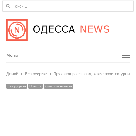
Найти:
Menu
Меню
Домой
Без рубрики
Труханов рассказал, какие архитектурные н
Без рубрики
Новости
Одесские новости