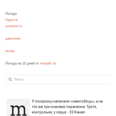
Погода
Одесса
влажность:
давление:
ветер:
Погода на 10 дней от
sinoptik.ua
Найти:
У похоронці написали «самогубець», а на
тілі аж три ножових поранення. Третє,
контрольне, у серце - 33 Канал