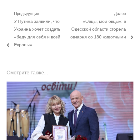
Навигация
Предыдущие
Далее
Предыдущий
Следующий
У Путина заявили, что
«Овцы, мои овцы»: в
по
пост:
пост:
Украина хочет создать
Одесской области сгорела
записям
«беду для себя и всей
овчарня со 180 животными
Европы»
Смотрите также...