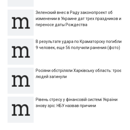
Зеленский внес в Раду законопроект об
изменении в Украине дат трех праздников и
переносе даты Рождества
В результате удара по Краматорску погибли
9 человек, еще 56 получили ранения (фото)
Росіяни обстріляли Харківську область: троє
людей загинули
Рівень стресу у фінансовій системі України
знову зріс: НБУ назвав причини