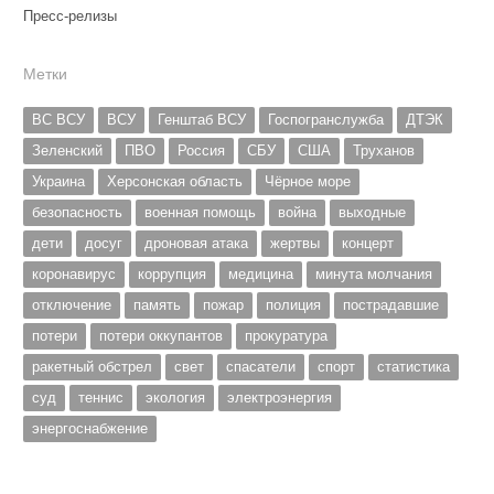
Пресс-релизы
Метки
ВС ВСУ
ВСУ
Генштаб ВСУ
Госпогранслужба
ДТЭК
Зеленский
ПВО
Россия
СБУ
США
Труханов
Украина
Херсонская область
Чёрное море
безопасность
военная помощь
война
выходные
дети
досуг
дроновая атака
жертвы
концерт
коронавирус
коррупция
медицина
минута молчания
отключение
память
пожар
полиция
пострадавшие
потери
потери оккупантов
прокуратура
ракетный обстрел
свет
спасатели
спорт
статистика
суд
теннис
экология
электроэнергия
энергоснабжение