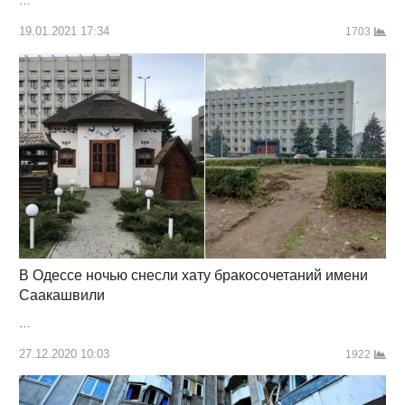
…
19.01.2021 17:34
1703
В Одессе ночью снесли хату бракосочетаний имени
Саакашвили
…
27.12.2020 10:03
1922