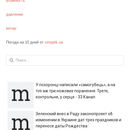
влажность:
давление:
ветер:
Погода на 10 дней от
sinoptik.ua
Найти:
У похоронці написали «самогубець», а на
тілі аж три ножових поранення. Третє,
контрольне, у серце - 33 Канал
Зеленский внес в Раду законопроект об
изменении в Украине дат трех праздников и
переносе даты Рождества