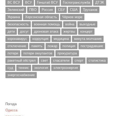
ВС ВСУ
ВСУ
Генштаб ВСУ
Госпогранслужба
ДТЭК
Зеленский
ПВО
Россия
СБУ
США
Труханов
Украина
Херсонская область
Чёрное море
безопасность
военная помощь
война
выходные
дети
досуг
дроновая атака
жертвы
концерт
коронавирус
коррупция
медицина
минута молчания
отключение
память
пожар
полиция
пострадавшие
потери
потери оккупантов
прокуратура
ракетный обстрел
свет
спасатели
спорт
статистика
суд
теннис
экология
электроэнергия
энергоснабжение
Погода
Одесса