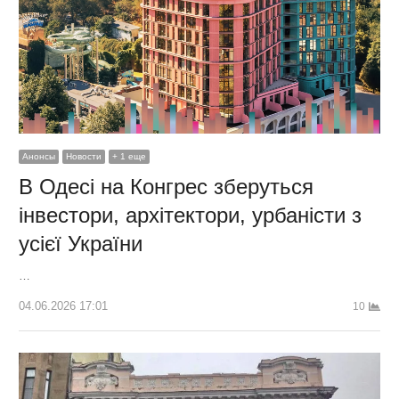
Анонсы
Новости
+ 1 еще
В Одесі на Конгрес зберуться
інвестори, архітектори, урбаністи з
усієї України
…
04.06.2026 17:01
10