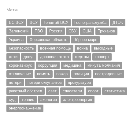
Метки
ВС ВСУ
ВСУ
Генштаб ВСУ
Госпогранслужба
ДТЭК
Зеленский
ПВО
Россия
СБУ
США
Труханов
Украина
Херсонская область
Чёрное море
безопасность
военная помощь
война
выходные
дети
досуг
дроновая атака
жертвы
концерт
коронавирус
коррупция
медицина
минута молчания
отключение
память
пожар
полиция
пострадавшие
потери
потери оккупантов
прокуратура
ракетный обстрел
свет
спасатели
спорт
статистика
суд
теннис
экология
электроэнергия
энергоснабжение