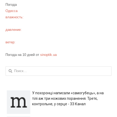
Погода
Одесса
влажность:
давление:
ветер:
Погода на 10 дней от
sinoptik.ua
Найти:
У похоронці написали «самогубець», а на
тілі аж три ножових поранення. Третє,
контрольне, у серце - 33 Канал