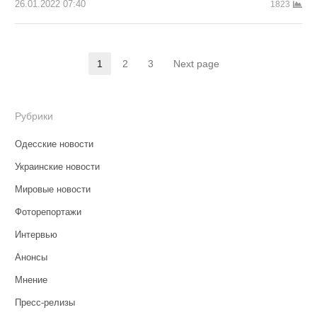
26.01.2022 07:40
1823
Навигация
1
2
3
Next page
Страница
Страница
Страница
по
записям
Рубрики
Одесские новости
Украинские новости
Мировые новости
Фоторепортажи
Интервью
Анонсы
Мнение
Пресс-релизы