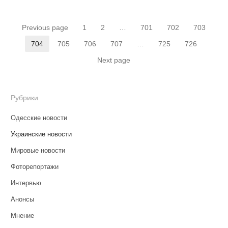
Пагинация
Previous page
1
2
…
701
702
703
Страница
Страница
Страница
Страница
Страниц
записей
704
705
706
707
…
725
726
Страница
Страница
Страница
Страница
Страница
Страница
Next page
Рубрики
Одесские новости
Украинские новости
Мировые новости
Фоторепортажи
Интервью
Анонсы
Мнение