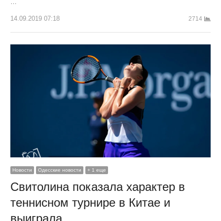
…
14.09.2019 07:18
2714
Новости
Одесские новости
+ 1 еще
Свитолина показала характер в
теннисном турнире в Китае и
выиграла