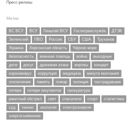
Пресс-релизы
Метки
ВС ВСУ
ВСУ
Генштаб ВСУ
Госпогранслужба
ДТЭК
Зеленский
ПВО
Россия
СБУ
США
Труханов
Украина
Херсонская область
Чёрное море
безопасность
военная помощь
война
выходные
дети
досуг
дроновая атака
жертвы
концерт
коронавирус
коррупция
медицина
минута молчания
отключение
память
пожар
полиция
пострадавшие
потери
потери оккупантов
прокуратура
ракетный обстрел
свет
спасатели
спорт
статистика
суд
теннис
экология
электроэнергия
энергоснабжение