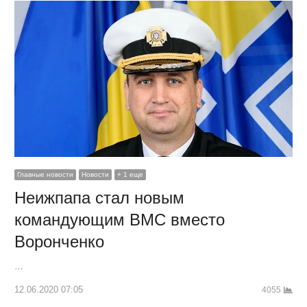
Главные новости
Новости
+ 1 еще
Неижпапа стал новым
командующим ВМС вместо
Воронченко
…
12.06.2020 07:05
4055