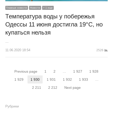
Главные новости
Новости
+ 1 еще
Температура воды у побережья
Одессы 11 июня достигла 19°С, но
купаться нельзя
…
11.06.2020 18:54
2526
Навигация
Previous page
1
2
…
1 927
1 928
Страница
Страница
Страница
Страница
по
1 929
1 930
1 931
1 932
1 933
…
Страница
Страница
Страница
Страница
Страница
2 211
2 212
Next page
записям
Страница
Страница
Рубрики