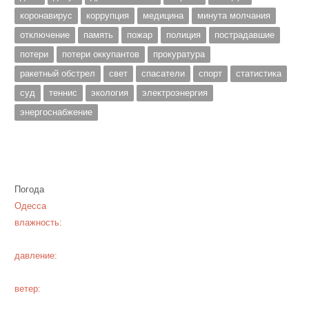
коронавирус
коррупция
медицина
минута молчания
отключение
память
пожар
полиция
пострадавшие
потери
потери оккупантов
прокуратура
ракетный обстрел
свет
спасатели
спорт
статистика
суд
теннис
экология
электроэнергия
энергоснабжение
Погода
Одесса
влажность:
давление:
ветер: