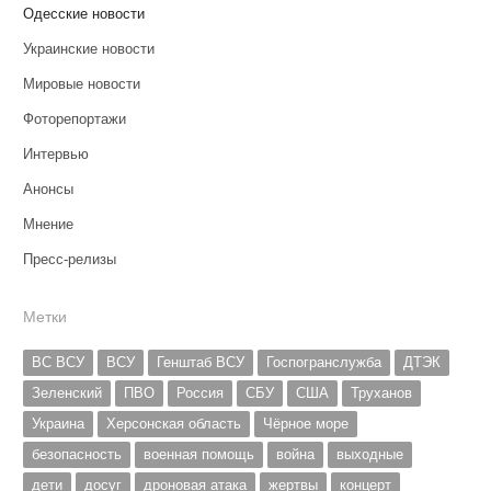
Одесские новости
Украинские новости
Мировые новости
Фоторепортажи
Интервью
Анонсы
Мнение
Пресс-релизы
Метки
ВС ВСУ
ВСУ
Генштаб ВСУ
Госпогранслужба
ДТЭК
Зеленский
ПВО
Россия
СБУ
США
Труханов
Украина
Херсонская область
Чёрное море
безопасность
военная помощь
война
выходные
дети
досуг
дроновая атака
жертвы
концерт