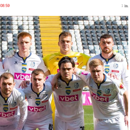
08:59
1