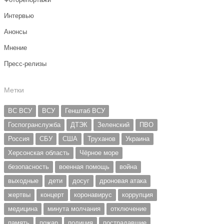
Интервью
Анонсы
Мнение
Пресс-релизы
Метки
ВС ВСУ
ВСУ
Генштаб ВСУ
Госпогранслужба
ДТЭК
Зеленский
ПВО
Россия
СБУ
США
Труханов
Украина
Херсонская область
Чёрное море
безопасность
военная помощь
война
выходные
дети
досуг
дроновая атака
жертвы
концерт
коронавирус
коррупция
медицина
минута молчания
отключение
память
пожар
полиция
пострадавшие