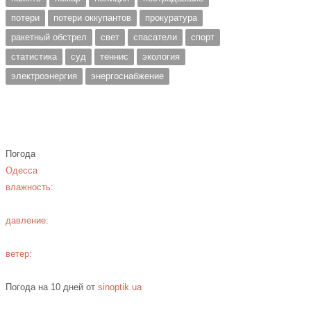
потери
потери оккупантов
прокуратура
ракетный обстрел
свет
спасатели
спорт
статистика
суд
теннис
экология
электроэнергия
энергоснабжение
Погода
Одесса
влажность:
давление:
ветер:
Погода на 10 дней от
sinoptik.ua