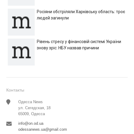
Росіяни обстріляли Харківську область: троє
людей загинули
Рівень стресу у фінансовій системі України
знову зріс: НБУ назвав причини
Контакты
Одесса News
ул. Сегедская, 18
65009, Одесса
info@on.od.ua
odessanews.ua@gmail.com