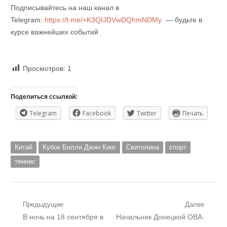
Подписывайтесь на наш канал в
Telegram:
https://t.me/+K3QIJDVwDQhmNDMy
— будьте в
курсе важнейших событий
Просмотров:
1
Поделиться ссылкой:
Telegram
Facebook
Twitter
Печать
Китай
Кубок Билли Джин Кинг
Свитолина
спорт
теннис
Навигация
Предыдущие
Далее
Предыдущий
Следующий
В ночь на 18 сентября в
Начальник Донецкой ОВА:
по