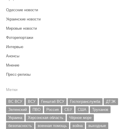
Одесские новости
Украинские новости
Мировые новости
Фоторепортажи
Интервью
Анонсы
Мнение
Пресс-релизы
Метки
ВС ВСУ
ВСУ
Генштаб ВСУ
Госпогранслужба
ДТЭК
Зеленский
ПВО
Россия
СБУ
США
Труханов
Украина
Херсонская область
Чёрное море
безопасность
военная помощь
война
выходные