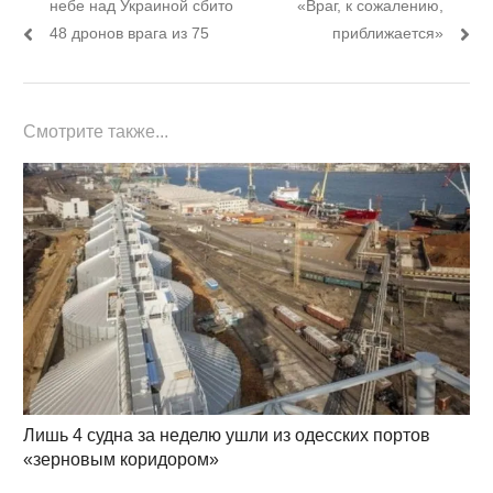
пост:
пост:
небе над Украиной сбито
«Враг, к сожалению,
записям
48 дронов врага из 75
приближается»
Смотрите также...
Лишь 4 судна за неделю ушли из одесских портов
«зерновым коридором»