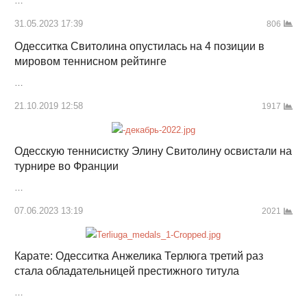
…
31.05.2023 17:39
806
Одесситка Свитолина опустилась на 4 позиции в
мировом теннисном рейтинге
…
21.10.2019 12:58
1917
Одесскую теннисистку Элину Свитолину освистали на
турнире во Франции
…
07.06.2023 13:19
2021
Карате: Одесситка Анжелика Терлюга третий раз
стала обладательницей престижного титула
…