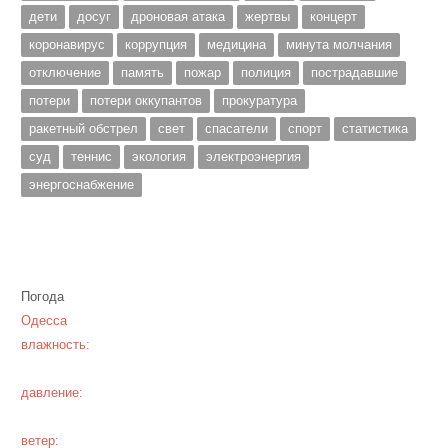
дети
досуг
дроновая атака
жертвы
концерт
коронавирус
коррупция
медицина
минута молчания
отключение
память
пожар
полиция
пострадавшие
потери
потери оккупантов
прокуратура
ракетный обстрел
свет
спасатели
спорт
статистика
суд
теннис
экология
электроэнергия
энергоснабжение
Погода
Одесса
влажность:
давление:
ветер: