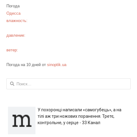
Погода
Одесса
влажность:
давление:
ветер:
Погода на 10 дней от
sinoptik.ua
Найти:
У похоронці написали «самогубець», а на
тілі аж три ножових поранення. Третє,
контрольне, у серце - 33 Канал