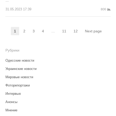
…
31.05.2023 17:39
806
Навигация
1
2
3
4
…
11
12
Next page
Страница
Страница
Страница
Страница
Страница
Страница
по
записям
Рубрики
Одесские новости
Украинские новости
Мировые новости
Фоторепортажи
Интервью
Анонсы
Мнение