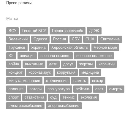
Пресс-релизы
Метки
ВСУ
Генштаб ВСУ
Госпогранслужба
ДТЭК
Зеленский
Одесса
Россия
СБУ
США
Свитолина
Труханов
Украина
Херсонская область
Чёрное море
Юг
авиация
военная помощь
военное положение
война
выходные
дети
досуг
жертвы
карантин
концерт
коронавирус
коррупция
медицина
минута молчания
отключение
память
пожар
полиция
потери
прокуратура
рейтинг
свет
смерть
спорт
статистика
суд
теннис
экология
электроснабжение
энергоснабжение