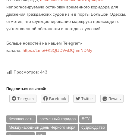
непрогнозируемую остановку временного коридора для
движения гражданских судов из и в порты Большой Одессы,
отметив, что функционирование маршрута происходит с
уч’том военной обстановки и погодных условий.
Больше новостей на нашем Telegram-
канале:
https://t.me/+K3QIJDVwDQhmNDMy
Просмотров:
443
Поделиться ссылкой:
Telegram
Facebook
Twitter
Печать
безопасность
временный коридор
ВСУ
Международный день Чёрного моря
судоходство