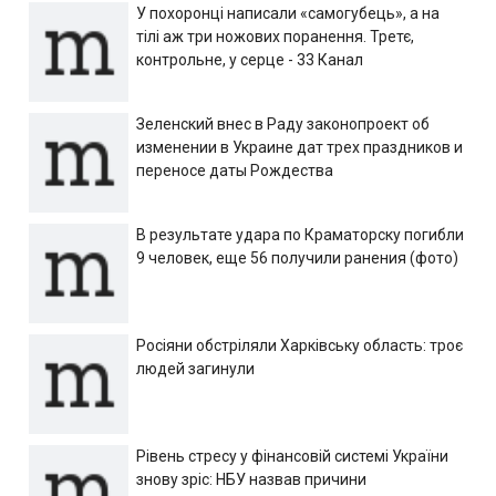
У похоронці написали «самогубець», а на
тілі аж три ножових поранення. Третє,
контрольне, у серце - 33 Канал
Зеленский внес в Раду законопроект об
изменении в Украине дат трех праздников и
переносе даты Рождества
В результате удара по Краматорску погибли
9 человек, еще 56 получили ранения (фото)
Росіяни обстріляли Харківську область: троє
людей загинули
Рівень стресу у фінансовій системі України
знову зріс: НБУ назвав причини