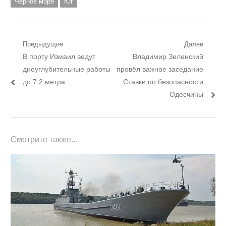
Чёрное море
Юг
Навигация
Предыдущие
Далее
Предыдущий
Следующий
В порту Измаил ведут
Владимир Зеленский
по
пост:
пост:
дноуглубительные работы
провёл важное заседание
записям
до 7,2 метра
Ставки по безопасности
Одесчины
Смотрите также...