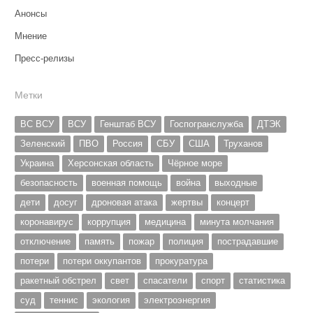
Анонсы
Мнение
Пресс-релизы
Метки
ВС ВСУ
ВСУ
Генштаб ВСУ
Госпогранслужба
ДТЭК
Зеленский
ПВО
Россия
СБУ
США
Труханов
Украина
Херсонская область
Чёрное море
безопасность
военная помощь
война
выходные
дети
досуг
дроновая атака
жертвы
концерт
коронавирус
коррупция
медицина
минута молчания
отключение
память
пожар
полиция
пострадавшие
потери
потери оккупантов
прокуратура
ракетный обстрел
свет
спасатели
спорт
статистика
суд
теннис
экология
электроэнергия