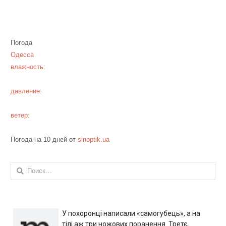
Погода
Одесса
влажность:
давление:
ветер:
Погода на 10 дней от
sinoptik.ua
Найти:
У похоронці написали «самогубець», а на
тілі аж три ножових поранення. Третє,