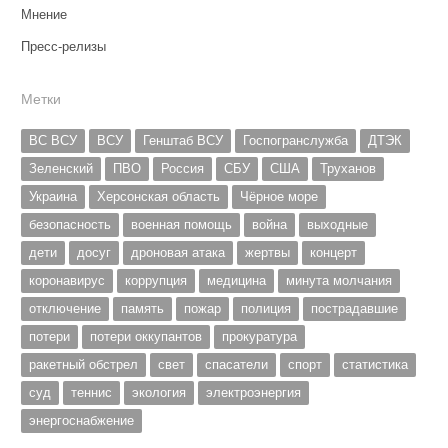
Мнение
Пресс-релизы
Метки
ВС ВСУ
ВСУ
Генштаб ВСУ
Госпогранслужба
ДТЭК
Зеленский
ПВО
Россия
СБУ
США
Труханов
Украина
Херсонская область
Чёрное море
безопасность
военная помощь
война
выходные
дети
досуг
дроновая атака
жертвы
концерт
коронавирус
коррупция
медицина
минута молчания
отключение
память
пожар
полиция
пострадавшие
потери
потери оккупантов
прокуратура
ракетный обстрел
свет
спасатели
спорт
статистика
суд
теннис
экология
электроэнергия
энергоснабжение