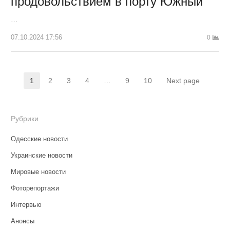
продовольствием в порту Южный
…
07.10.2024 17:56
0
Навигация
1
2
3
4
…
9
10
Next page
Страница
Страница
Страница
Страница
Страница
Страница
по
записям
Рубрики
Одесские новости
Украинские новости
Мировые новости
Фоторепортажи
Интервью
Анонсы