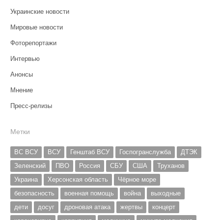
Украинские новости
Мировые новости
Фоторепортажи
Интервью
Анонсы
Мнение
Пресс-релизы
Метки
ВС ВСУ
ВСУ
Генштаб ВСУ
Госпогранслужба
ДТЭК
Зеленский
ПВО
Россия
СБУ
США
Труханов
Украина
Херсонская область
Чёрное море
безопасность
военная помощь
война
выходные
дети
досуг
дроновая атака
жертвы
концерт