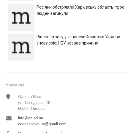
Росіяни обстріляли Харківську область: троє
людей загинули
Рівень стресу у фінансовій системі України
знову зріс: НБУ назвав причини
Контакты
Одесса News
ул. Сегедская, 18
65009, Одесса
info@on.od.ua
odessanews.ua@gmail.com