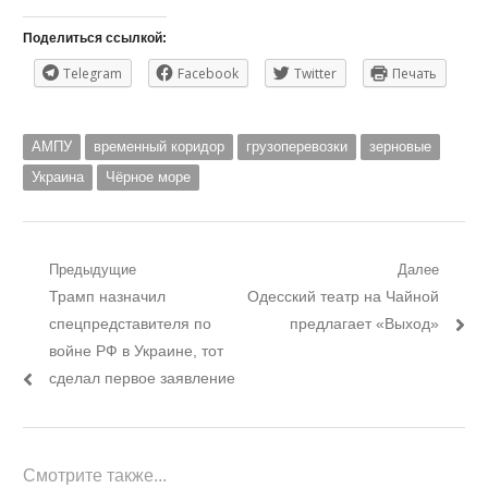
Поделиться ссылкой:
Telegram
Facebook
Twitter
Печать
АМПУ
временный коридор
грузоперевозки
зерновые
Украина
Чёрное море
Навигация
Предыдущие
Далее
Предыдущий
Следующий
Трамп назначил
Одесский театр на Чайной
по
пост:
пост:
спецпредставителя по
предлагает «Выход»
записям
войне РФ в Украине, тот
сделал первое заявление
Смотрите также...