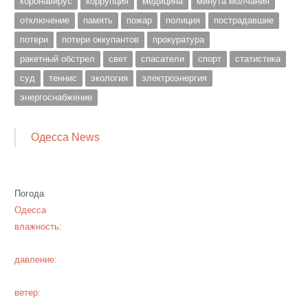
коронавирус
коррупция
медицина
минута молчания
отключение
память
пожар
полиция
пострадавшие
потери
потери оккупантов
прокуратура
ракетный обстрел
свет
спасатели
спорт
статистика
суд
теннис
экология
электроэнергия
энергоснабжение
Одесса News
Погода
Одесса
влажность:
давление:
ветер: