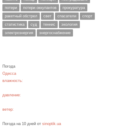
потери
потери оккупантов
прокуратура
ракетный обстрел
свет
спасатели
спорт
статистика
суд
теннис
экология
электроэнергия
энергоснабжение
Погода
Одесса
влажность:
давление:
ветер:
Погода на 10 дней от
sinoptik.ua