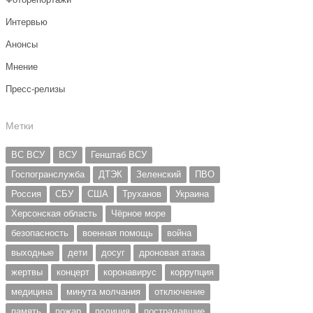
Интервью
Анонсы
Мнение
Пресс-релизы
Метки
ВС ВСУ
ВСУ
Генштаб ВСУ
Госпогранслужба
ДТЭК
Зеленский
ПВО
Россия
СБУ
США
Труханов
Украина
Херсонская область
Чёрное море
безопасность
военная помощь
война
выходные
дети
досуг
дроновая атака
жертвы
концерт
коронавирус
коррупция
медицина
минута молчания
отключение
память
пожар
полиция
пострадавшие