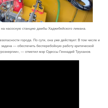
ен на насосную станцию дамбы Хаджибейского лимана.
опасности города. По сути, она уже действует. В том числе и
 задача — обеспечить бесперебойную работу критической
ктроэнергии», — отметил мэр Одессы Геннадий Труханов.