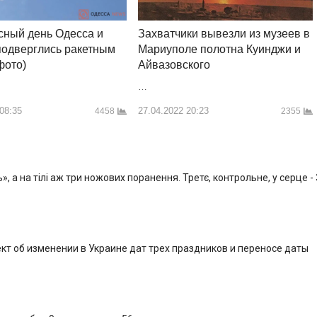
Захватчики вывезли из музеев в
сный день Одесса и
Мариуполе полотна Куинджи и
подверглись ракетным
Айвазовского
фото)
…
27.04.2022 20:23
 08:35
2355
4458
, а на тілі аж три ножових поранення. Третє, контрольне, у серце -
кт об изменении в Украине дат трех праздников и переносе даты