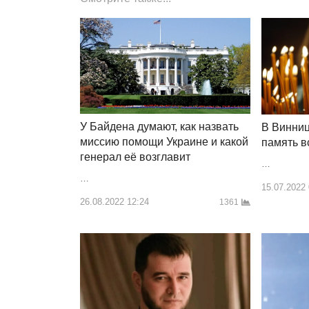
У Байдена думают, как назвать
В Винниц
миссию помощи Украине и какой
память 
генерал её возглавит
…
…
15.07.2022
26.08.2022 12:24
1361