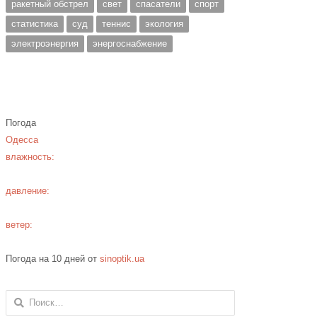
ракетный обстрел
свет
спасатели
спорт
статистика
суд
теннис
экология
электроэнергия
энергоснабжение
Погода
Одесса
влажность:
давление:
ветер:
Погода на 10 дней от
sinoptik.ua
Найти: