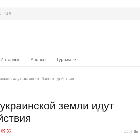
/
UA
Интервью
Анонсы
Туризм
 земли идут активные боевые действия
украинской земли идут
йствия
09:36
1357