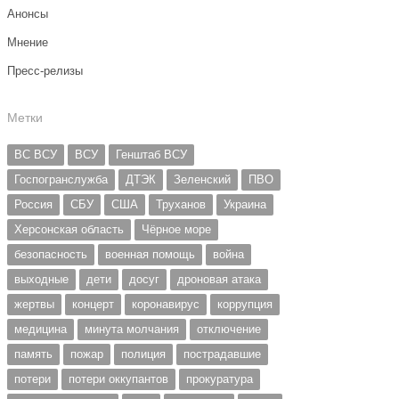
Анонсы
Мнение
Пресс-релизы
Метки
ВС ВСУ
ВСУ
Генштаб ВСУ
Госпогранслужба
ДТЭК
Зеленский
ПВО
Россия
СБУ
США
Труханов
Украина
Херсонская область
Чёрное море
безопасность
военная помощь
война
выходные
дети
досуг
дроновая атака
жертвы
концерт
коронавирус
коррупция
медицина
минута молчания
отключение
память
пожар
полиция
пострадавшие
потери
потери оккупантов
прокуратура