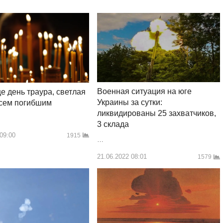
Военная ситуация на юге
е день траура, светлая
Украины за сутки:
всем погибшим
ликвидированы 25 захватчиков,
3 склада
 09:00
1915
…
21.06.2022 08:01
1579