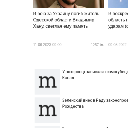
В бою за Украину погиб житель
В воскре
Одесской области Владимир
область 
Хану, светлая ему память
ударам (
…
…
11.06.2023 09:00
09.05.2022
1257
У похоронці написали «самогубець»
Канал
Зеленский внес в Раду законопрое
Рождества