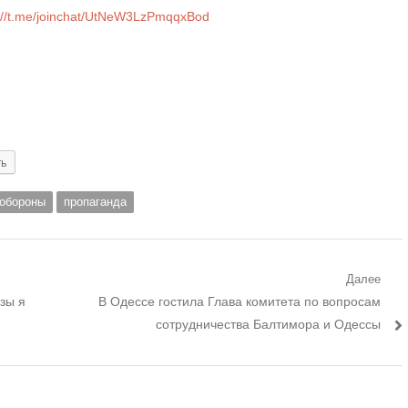
://t.me/joinchat/UtNeW3LzPmqqxBod
ть
обороны
пропаганда
Далее
Следующий
изы я
В Одессе гостила Глава комитета по вопросам
пост:
сотрудничества Балтимора и Одессы