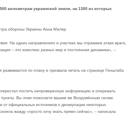
500 километрам украинской земли, на 1300 из которых
стра обороны Украины Анна Маляр.
вия. На одних направлениях и участках мы отражаем атаки врага,
рация – это комплекс разных мер и постоянная динамика», –
ия развиваются по плану и призвала читать на странице Генштаба
о перестал постить непроверенную информацию и опережать
 пункты. Вы этим помогаете вашим же Вооружённым силам.
ии от официальных источников о деоккупации некоторых
силила жажду «просто хочу знать прямо сейчас», – написала