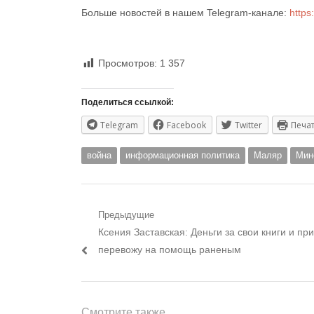
Больше новостей в нашем Telegram-канале:
https
Просмотров:
1 357
Поделиться ссылкой:
Telegram
Facebook
Twitter
Печа
война
информационная политика
Маляр
Мин
Навигация
Предыдущие
Предыдущий
Ксения Заставская: Деньги за свои книги и пр
по
пост:
перевожу на помощь раненым
записям
Смотрите также...