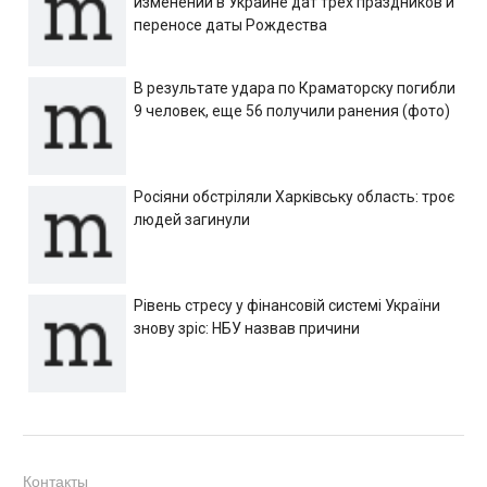
изменении в Украине дат трех праздников и
переносе даты Рождества
В результате удара по Краматорску погибли
9 человек, еще 56 получили ранения (фото)
Росіяни обстріляли Харківську область: троє
людей загинули
Рівень стресу у фінансовій системі України
знову зріс: НБУ назвав причини
Контакты