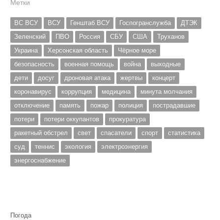
Метки
ВС ВСУ
ВСУ
Генштаб ВСУ
Госпогранслужба
ДТЭК
Зеленский
ПВО
Россия
СБУ
США
Труханов
Украина
Херсонская область
Чёрное море
безопасность
военная помощь
война
выходные
дети
досуг
дроновая атака
жертвы
концерт
коронавирус
коррупция
медицина
минута молчания
отключение
память
пожар
полиция
пострадавшие
потери
потери оккупантов
прокуратура
ракетный обстрел
свет
спасатели
спорт
статистика
суд
теннис
экология
электроэнергия
энергоснабжение
Погода