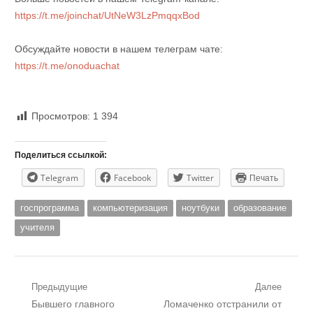
https://t.me/joinchat/UtNeW3LzPmqqxBod
Обсуждайте новости в нашем телеграм чате:
https://t.me/onoduachat
Просмотров:
1 394
Поделиться ссылкой:
Telegram
Facebook
Twitter
Печать
госпрограмма
компьютеризация
ноутбуки
образование
учителя
Навигация
Предыдущие
Далее
Предыдущий
Следующий
Бывшего главного
Ломаченко отстранили от