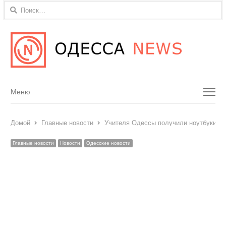
Найти:
Menu
Меню
Домой
Главные новости
Учителя Одессы получили ноутбуки по
Главные новости
Новости
Одесские новости