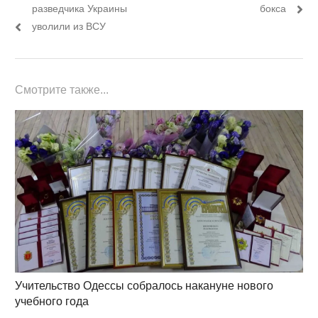
по
пост:
пост:
разведчика Украины
бокса
записям
уволили из ВСУ
Смотрите также...
Учительство Одессы собралось накануне нового
учебного года