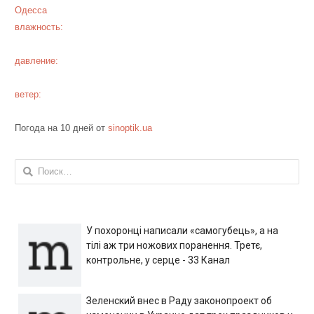
Одесса
влажность:
давление:
ветер:
Погода на 10 дней от
sinoptik.ua
Найти:
У похоронці написали «самогубець», а на
тілі аж три ножових поранення. Третє,
контрольне, у серце - 33 Канал
Зеленский внес в Раду законопроект об