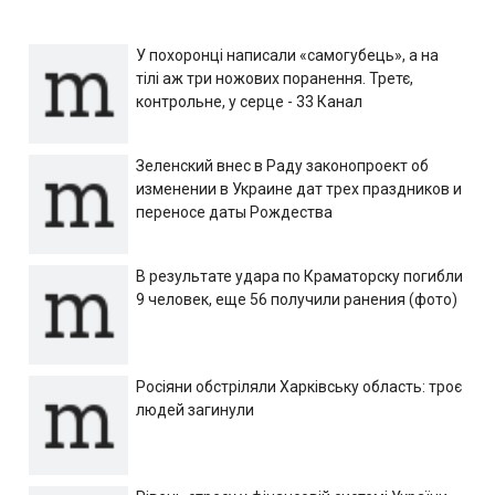
У похоронці написали «самогубець», а на
тілі аж три ножових поранення. Третє,
контрольне, у серце - 33 Канал
Зеленский внес в Раду законопроект об
изменении в Украине дат трех праздников и
переносе даты Рождества
В результате удара по Краматорску погибли
9 человек, еще 56 получили ранения (фото)
Росіяни обстріляли Харківську область: троє
людей загинули