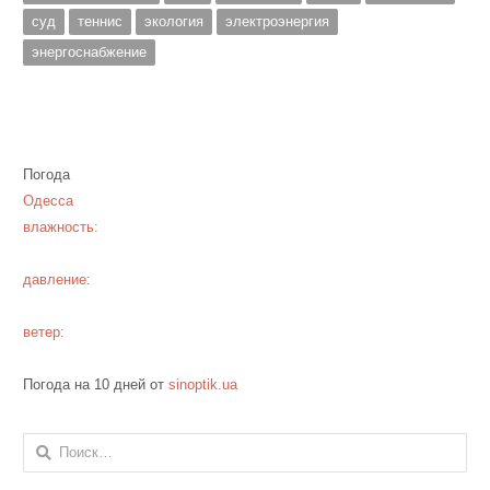
суд
теннис
экология
электроэнергия
энергоснабжение
Погода
Одесса
влажность:
давление:
ветер:
Погода на 10 дней от
sinoptik.ua
Найти: