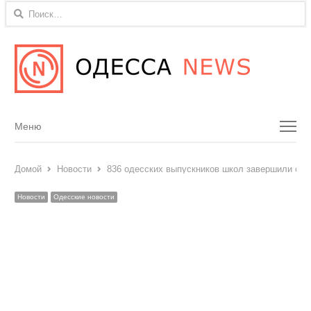
Найти:
Menu
Меню
Домой
Новости
836 одесских выпускников школ завершили обу
Новости
Одесские новости