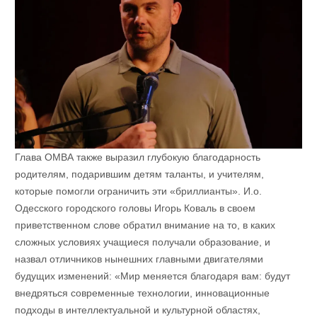
Глава ОМВА также выразил глубокую благодарность
родителям, подарившим детям таланты, и учителям,
которые помогли ограничить эти «бриллианты». И.о.
Одесского городского головы Игорь Коваль в своем
приветственном слове обратил внимание на то, в каких
сложных условиях учащиеся получали образование, и
назвал отличников нынешних главными двигателями
будущих изменений: «Мир меняется благодаря вам: будут
внедряться современные технологии, инновационные
подходы в интеллектуальной и культурной областях,