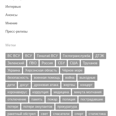
Интервью
Анонсы
Мнение
Пресс-релизы
Метки
ВС ВСУ
ВСУ
Генштаб ВСУ
Госпогранслужба
ДТЭК
Зеленский
ПВО
Россия
СБУ
США
Труханов
Украина
Херсонская область
Чёрное море
безопасность
военная помощь
война
выходные
дети
досуг
дроновая атака
жертвы
концерт
коронавирус
коррупция
медицина
минута молчания
отключение
память
пожар
полиция
пострадавшие
потери
потери оккупантов
прокуратура
ракетный обстрел
свет
спасатели
спорт
статистика