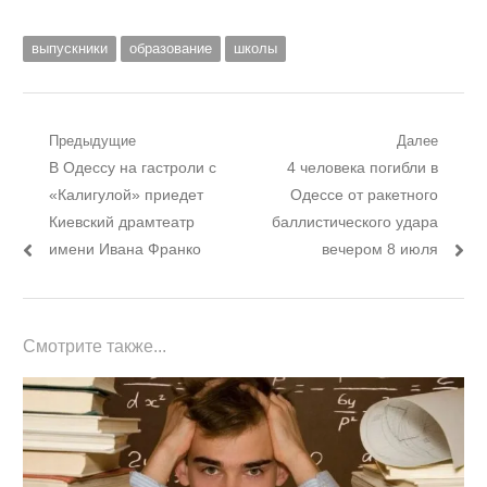
выпускники
образование
школы
Навигация
Предыдущие
Далее
Предыдущий
Следующий
В Одессу на гастроли с
4 человека погибли в
по
пост:
пост:
«Калигулой» приедет
Одессе от ракетного
записям
Киевский драмтеатр
баллистического удара
имени Ивана Франко
вечером 8 июля
Смотрите также...