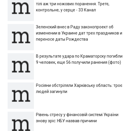
тілі аж три ножових поранення. Третє,
контрольне, у серце - 33 Канал
Зеленский внес в Раду законопроект об
изменении в Украине дат трех праздников и
переносе даты Рождества
В результате удара по Краматорску погибли
9 человек, еще 56 получили ранения (фото)
Росіяни обстріляли Харківську область: троє
людей загинули
Рівень стресу у фінансовій системі України
знову зріс: НБУ назвав причини