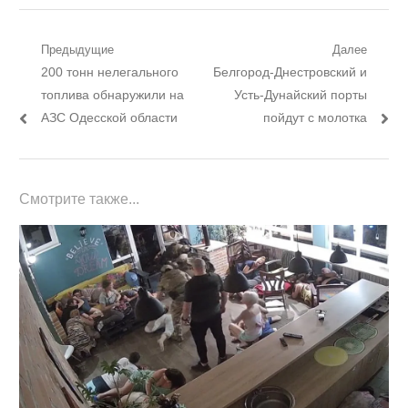
Навигация
Предыдущие
Далее
Предыдущий
Следующий
200 тонн нелегального
Белгород-Днестровский и
по
пост:
пост:
топлива обнаружили на
Усть-Дунайский порты
записям
АЗС Одесской области
пойдут с молотка
Смотрите также...