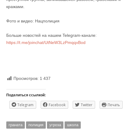
кражами.
Фото и видео: Нацполиция
Больше новостей на нашем Telegram-канале:
https://t.me/joinchat/UtNeW3LzPmqqxBod
Просмотров:
1 437
Поделиться ссылкой:
Telegram
Facebook
Twitter
Печать
граната
полиция
угроза
школа