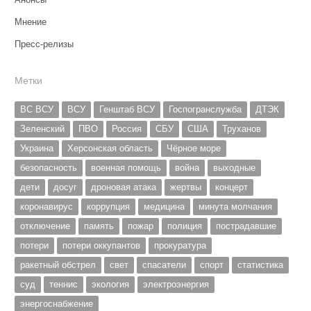
Мнение
Пресс-релизы
Метки
ВС ВСУ
ВСУ
Генштаб ВСУ
Госпогранслужба
ДТЭК
Зеленский
ПВО
Россия
СБУ
США
Труханов
Украина
Херсонская область
Чёрное море
безопасность
военная помощь
война
выходные
дети
досуг
дроновая атака
жертвы
концерт
коронавирус
коррупция
медицина
минута молчания
отключение
память
пожар
полиция
пострадавшие
потери
потери оккупантов
прокуратура
ракетный обстрел
свет
спасатели
спорт
статистика
суд
теннис
экология
электроэнергия
энергоснабжение