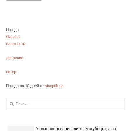
Погода
Одесса
влажность:
давление:
ветер:
Погода на 10 дней от
sinoptik.ua
Найти:
У похоронці написали «самогубець», а на