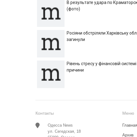
В результате удара по Краматорск
(фото)
Росіяни обстріляли Харківську об
загинули
Рівень стресу у фінансовій системі
причини
Контакты
Меню
Одесса News
Главна
ул. Сегедская, 18
Архив