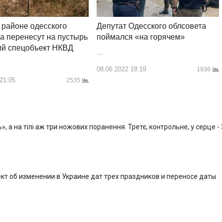
 районе одесского
Депутат Одесского облсовета
а перенесут на пустырь
поймался «на горячем»
й спецобъект НКВД
…
08.06.2022 18:19
1936
 21:05
2535
, а на тілі аж три ножових поранення. Третє, контрольне, у серце -
кт об изменении в Украине дат трех праздников и переносе даты