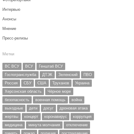
Интервью
Анонсы
Мнение
Пресс-релизы
Метки
ВС ВСУ
ВСУ
Генштаб ВСУ
Госпогранслужба
ДТЭК
Зеленский
ПВО
Россия
СБУ
США
Труханов
Украина
Херсонская область
Чёрное море
безопасность
военная помощь
война
выходные
дети
досуг
дроновая атака
жертвы
концерт
коронавирус
коррупция
медицина
минута молчания
отключение
память
пожар
полиция
пострадавшие