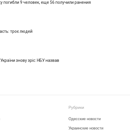
у погибли 9 человек, еще 56 получили ранения
ласть: троє людей
 України знову зріс: НБУ назвав
Рубрики
я
Одесские новости
Украинские новости