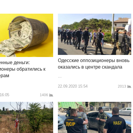
Одесские оппозиционеры вновь
нные деньги:
оказались в центре скандала
онеры обратились к
ерам
…
22.09.2020 15:54
2013
 16:05
1406