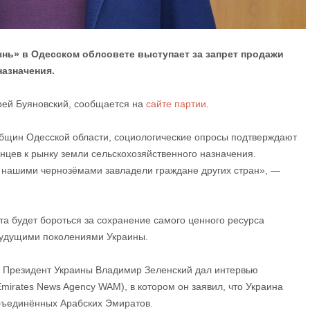
ь» в Одесском облсовете выступает за запрет продажи
азначения.
рей Буяновский, сообщается на
сайте партии
.
общин Одесской области, социологические опросы подтверждают
нцев к рынку земли сельскохозяйственного назначения.
ы нашими чернозёмами завладели граждане других стран», —
а будет бороться за сохранение самого ценного ресурса
 будущими поколениями Украины.
а Президент Украины Владимир Зеленский дал интервью
irates News Agency WAM), в котором он заявил, что Украина
бъединённых Арабских Эмиратов.