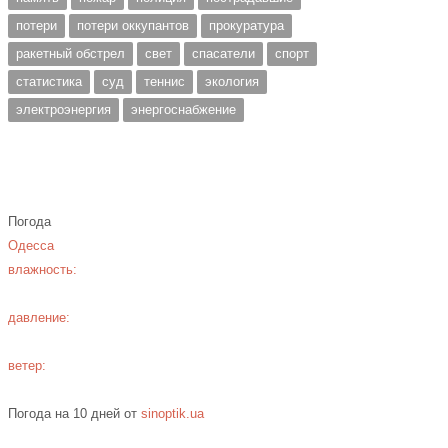
потери
потери оккупантов
прокуратура
ракетный обстрел
свет
спасатели
спорт
статистика
суд
теннис
экология
электроэнергия
энергоснабжение
Погода
Одесса
влажность:
давление:
ветер:
Погода на 10 дней от
sinoptik.ua