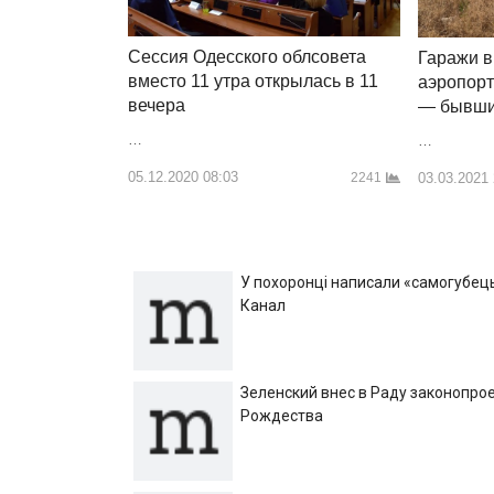
Сессия Одесского облсовета
Гаражи в
вместо 11 утра открылась в 11
аэропорт
вечера
— бывши
…
…
05.12.2020 08:03
03.03.2021
2241
У похоронці написали «самогубець»
Канал
Зеленский внес в Раду законопрое
Рождества