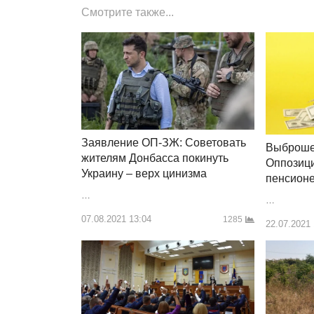
Смотрите также...
Заявление ОП-ЗЖ: Советовать
Выброше
жителям Донбасса покинуть
Оппозици
Украину – верх цинизма
пенсион
…
…
07.08.2021 13:04
1285
22.07.2021