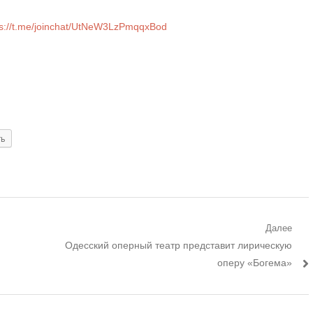
s://t.me/joinchat/UtNeW3LzPmqqxBod
ть
Далее
Следующий
Одесский оперный театр представит лирическую
пост:
оперу «Богема»