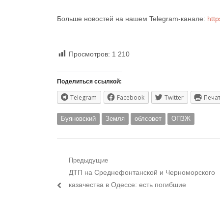
Больше новостей на нашем Telegram-канале:
http
Просмотров:
1 210
Поделиться ссылкой:
Telegram
Facebook
Twitter
Печа
Буяновский
Земля
облсовет
ОПЗЖ
Навигация
Предыдущие
Предыдущий
ДТП на Среднефонтанской и Черноморского
по
пост:
казачества в Одессе: есть погибшие
записям