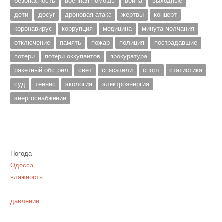
безопасность
военная помощь
война
выходные
дети
досуг
дроновая атака
жертвы
концерт
коронавирус
коррупция
медицина
минута молчания
отключение
память
пожар
полиция
пострадавшие
потери
потери оккупантов
прокуратура
ракетный обстрел
свет
спасатели
спорт
статистика
суд
теннис
экология
электроэнергия
энергоснабжение
Погода
Одесса
влажность:
давление: