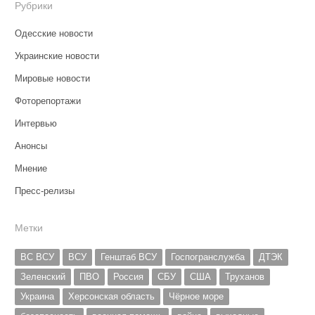
Рубрики
Одесские новости
Украинские новости
Мировые новости
Фоторепортажи
Интервью
Анонсы
Мнение
Пресс-релизы
Метки
ВС ВСУ
ВСУ
Генштаб ВСУ
Госпогранслужба
ДТЭК
Зеленский
ПВО
Россия
СБУ
США
Труханов
Украина
Херсонская область
Чёрное море