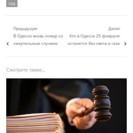
суд
Навигация
Предыдущие
Далее
Предыдущий
Следующий
В Одессе вновь пожар со
Кто в Одессе 25 февраля
по
пост:
пост:
смертельным случаем
останется без света и газа
записям
Смотрите также...