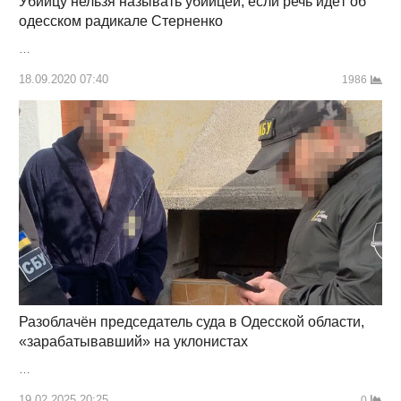
Убийцу нельзя называть убийцей, если речь идёт об
одесском радикале Стерненко
…
18.09.2020 07:40
1986
Разоблачён председатель суда в Одесской области,
«зарабатывавший» на уклонистах
…
19.02.2025 20:25
0