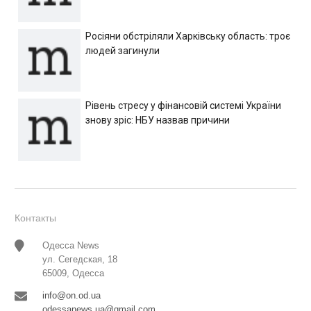
Росіяни обстріляли Харківську область: троє
людей загинули
Рівень стресу у фінансовій системі України
знову зріс: НБУ назвав причини
Контакты
Одесса News
ул. Сегедская, 18
65009, Одесса
info@on.od.ua
odessanews.ua@gmail.com