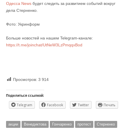
Одесса News
будет следить за развитием событий вокруг
дела Стерненко.
Фото: Укринформ
Больше новостей на нашем Telegram-канале:
https://t.me/joinchat/UtNeW3LzPmqqxBod
Просмотров:
3 914
Поделиться ссылкой:
Telegram
Facebook
Twitter
Печать
акции
Венедиктова
Гончаренко
протест
Стерненко