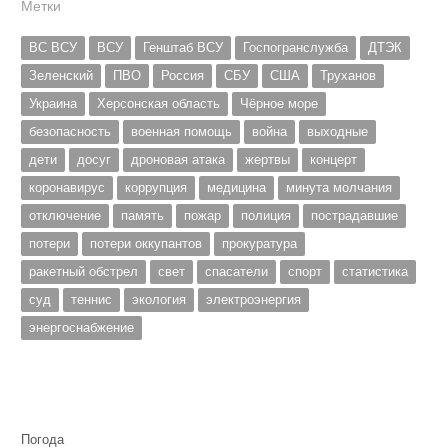
Метки
ВС ВСУ
ВСУ
Генштаб ВСУ
Госпогранслужба
ДТЭК
Зеленский
ПВО
Россия
СБУ
США
Труханов
Украина
Херсонская область
Чёрное море
безопасность
военная помощь
война
выходные
дети
досуг
дроновая атака
жертвы
концерт
коронавирус
коррупция
медицина
минута молчания
отключение
память
пожар
полиция
пострадавшие
потери
потери оккупантов
прокуратура
ракетный обстрел
свет
спасатели
спорт
статистика
суд
теннис
экология
электроэнергия
энергоснабжение
Погода