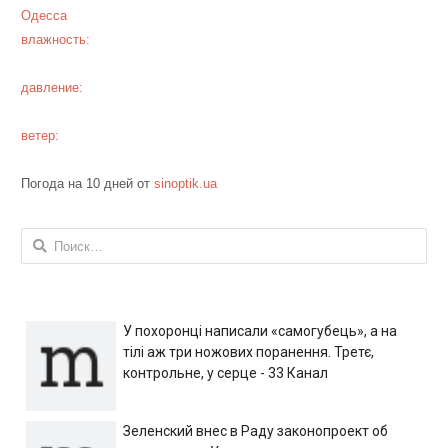
Одесса
влажность:
давление:
ветер:
Погода на 10 дней от
sinoptik.ua
Найти:
У похоронці написали «самогубець», а на
тілі аж три ножових поранення. Третє,
контрольне, у серце - 33 Канал
Зеленский внес в Раду законопроект об