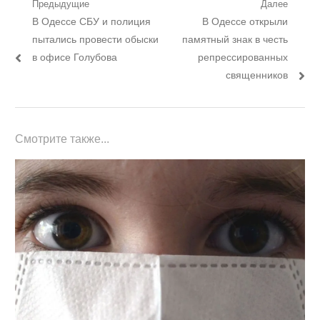
Навигация
Предыдущие
Далее
Предыдущий
Следующий
В Одессе СБУ и полиция
В Одессе открыли
по
пост:
пост:
пытались провести обыски
памятный знак в честь
записям
в офисе Голубова
репрессированных
священников
Смотрите также...