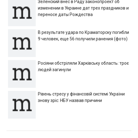
Зеленский внес в Раду законопроект об
изменении в Украине дат трех праздников и
переносе даты Рождества
В результате удара по Краматорску погибли
9 человек, еще 56 получили ранения (фото)
Росіяни обстріляли Харківську область: троє
людей загинули
Рівень стресу у фінансовій системі України
знову зріс: НБУ назвав причини