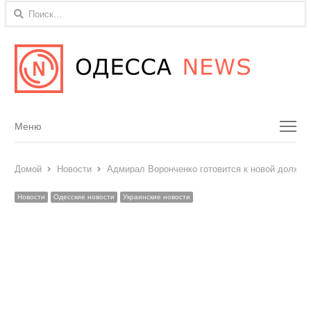
Найти:
Menu
Меню
Домой
Новости
Адмирал Воронченко готовится к новой должно
Новости
Одесские новости
Украинские новости