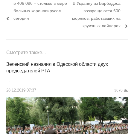
Предыдущий
Следующий
5 406 096 – столько в мире
В Украину из Барбадоса
по
пост:
пост:
больных коронавирусом
возвращаются 600
записям
сегодня
моряков, работавших на
круизных лайнерах
Смотрите также...
Зеленский назначил в Одесской области двух
председателей РГА
…
28.12.2019 07:37
3670