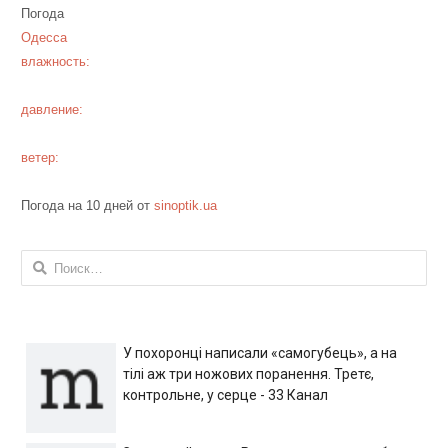
Погода
Одесса
влажность:
давление:
ветер:
Погода на 10 дней от
sinoptik.ua
Найти:
У похоронці написали «самогубець», а на
тілі аж три ножових поранення. Третє,
контрольне, у серце - 33 Канал