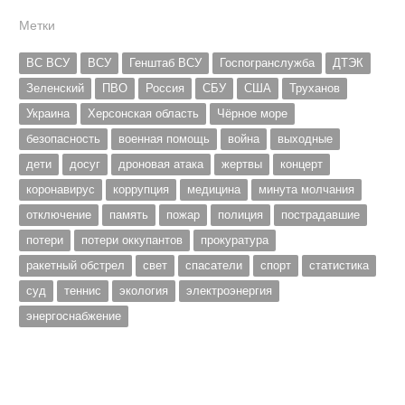
Метки
ВС ВСУ
ВСУ
Генштаб ВСУ
Госпогранслужба
ДТЭК
Зеленский
ПВО
Россия
СБУ
США
Труханов
Украина
Херсонская область
Чёрное море
безопасность
военная помощь
война
выходные
дети
досуг
дроновая атака
жертвы
концерт
коронавирус
коррупция
медицина
минута молчания
отключение
память
пожар
полиция
пострадавшие
потери
потери оккупантов
прокуратура
ракетный обстрел
свет
спасатели
спорт
статистика
суд
теннис
экология
электроэнергия
энергоснабжение