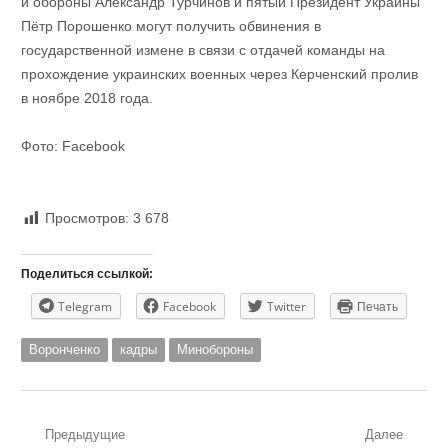
и обороны Александр Турчинов и пятый Президент Украины
Пётр Порошенко могут получить обвинения в
государственной измене в связи с отдачей команды на
прохождение украинских военных через Керченский пролив
в ноябре 2018 года.
Фото: Facebook
Просмотров:
3 678
Поделиться ссылкой:
Telegram
Facebook
Twitter
Печать
Воронченко
кадры
Минобороны
Навигация
Предыдущие
Далее