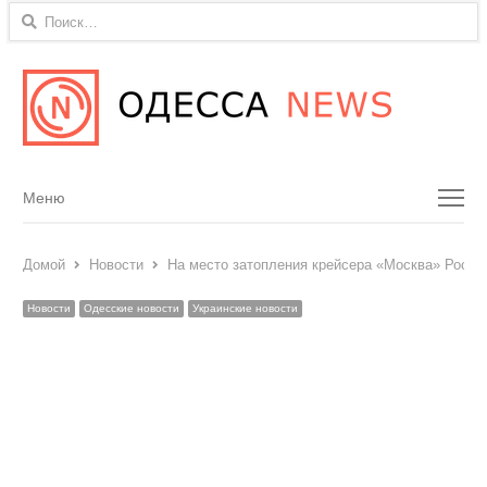
Найти:
Menu
Меню
Домой
Новости
На место затопления крейсера «Москва» Росси
Новости
Одесские новости
Украинские новости