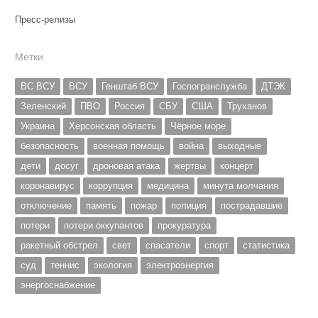
Пресс-релизы
Метки
ВС ВСУ
ВСУ
Генштаб ВСУ
Госпогранслужба
ДТЭК
Зеленский
ПВО
Россия
СБУ
США
Труханов
Украина
Херсонская область
Чёрное море
безопасность
военная помощь
война
выходные
дети
досуг
дроновая атака
жертвы
концерт
коронавирус
коррупция
медицина
минута молчания
отключение
память
пожар
полиция
пострадавшие
потери
потери оккупантов
прокуратура
ракетный обстрел
свет
спасатели
спорт
статистика
суд
теннис
экология
электроэнергия
энергоснабжение