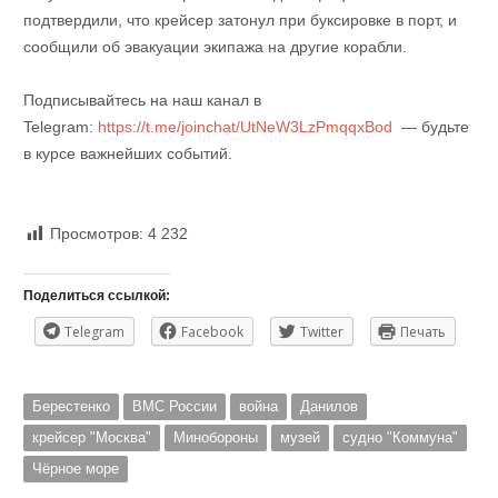
подтвердили, что крейсер затонул при буксировке в порт, и
сообщили об эвакуации экипажа на другие корабли.
Подписывайтесь на наш канал в
Telegram:
https://t.me/joinchat/UtNeW3LzPmqqxBod
— будьте
в курсе важнейших событий.
Просмотров:
4 232
Поделиться ссылкой:
Telegram
Facebook
Twitter
Печать
Берестенко
ВМС России
война
Данилов
крейсер "Москва"
Минобороны
музей
судно "Коммуна"
Чёрное море