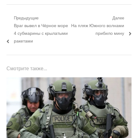
Навигация
Предыдущие
Далее
Предыдущий
Следующий
Враг вывел в Чёрное море
На пляж Южного волнами
по
пост:
пост:
4 субмарины с крылатыми
прибило мину
записям
ракетами
Смотрите также...