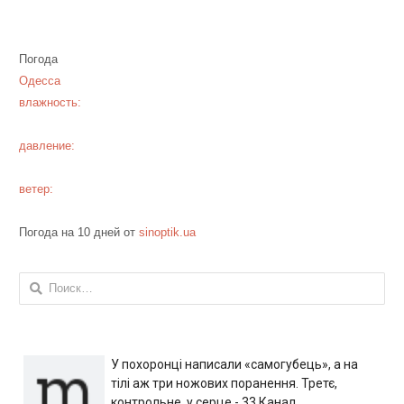
Погода
Одесса
влажность:
давление:
ветер:
Погода на 10 дней от
sinoptik.ua
Найти:
У похоронці написали «самогубець», а на
тілі аж три ножових поранення. Третє,
контрольне, у серце - 33 Канал