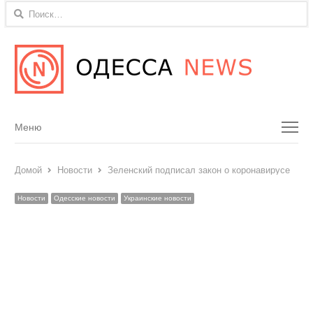
Найти:
Menu
Меню
Домой
Новости
Зеленский подписал закон о коронавирусе
Новости
Одесские новости
Украинские новости