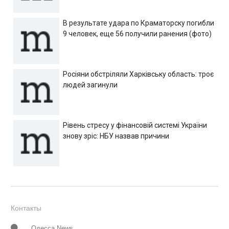
В результате удара по Краматорску погибли
9 человек, еще 56 получили ранения (фото)
Росіяни обстріляли Харківську область: троє
людей загинули
Рівень стресу у фінансовій системі України
знову зріс: НБУ назвав причини
Контакты
Одесса News