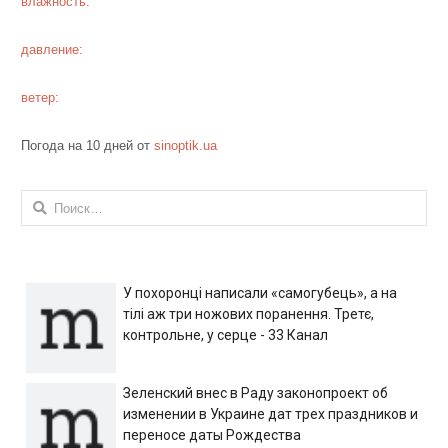
влажность:
давление:
ветер:
Погода на 10 дней от
sinoptik.ua
Найти:
У похоронці написали «самогубець», а на
тілі аж три ножових поранення. Третє,
контрольне, у серце - 33 Канал
Зеленский внес в Раду законопроект об
изменении в Украине дат трех праздников и
переносе даты Рождества