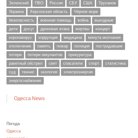
Зеленский
ПВО
Россия
СБУ
США
Труханов
Украина
Херсонская область
Чёрное море
безопасность
военная помощь
война
выходные
дети
досуг
дроновая атака
жертвы
концерт
коронавирус
коррупция
медицина
минута молчания
отключение
память
пожар
полиция
пострадавшие
потери
потери оккупантов
прокуратура
ракетный обстрел
свет
спасатели
спорт
статистика
суд
теннис
экология
электроэнергия
энергоснабжение
Одесса News
Погода
Одесса