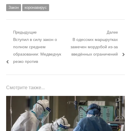
Закон
коронавирус
Навигация
Предыдущие
Далее
Предыдущий
Следующий
Вступил в силу закон о
В одесских маршрутках
по
пост:
пост:
полном среднем
замечен мордобой из-за
записям
образовании: Медведчук
введённых ограничений
резко против
Смотрите также...