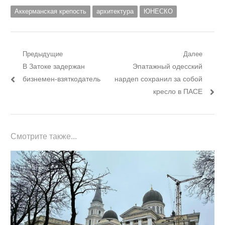
Аккерманская крепость
архитектура
ЮНЕСКО
Навигация
Предыдущие
Далее
Предыдущий
Следующий
В Затоке задержан
Эпатажный одесский
по
пост:
пост:
бизнемен-взяткодатель
нардеп сохранил за собой
записям
кресло в ПАСЕ
Смотрите также...