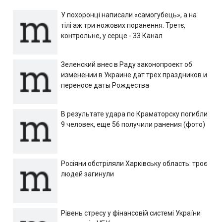
У похоронці написали «самогубець», а на
тілі аж три ножових поранення. Третє,
контрольне, у серце - 33 Канал
Зеленский внес в Раду законопроект об
изменении в Украине дат трех праздников и
переносе даты Рождества
В результате удара по Краматорску погибли
9 человек, еще 56 получили ранения (фото)
Росіяни обстріляли Харківську область: троє
людей загинули
Рівень стресу у фінансовій системі України