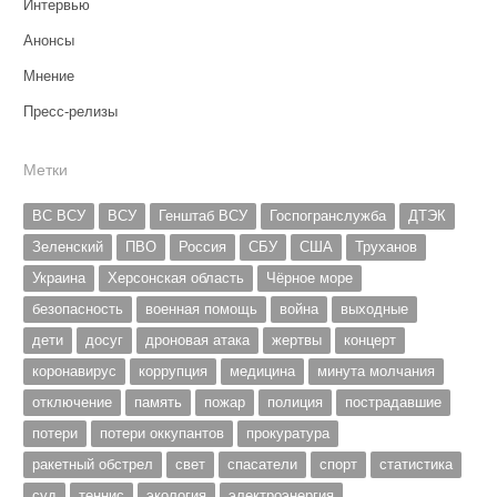
Интервью
Анонсы
Мнение
Пресс-релизы
Метки
ВС ВСУ
ВСУ
Генштаб ВСУ
Госпогранслужба
ДТЭК
Зеленский
ПВО
Россия
СБУ
США
Труханов
Украина
Херсонская область
Чёрное море
безопасность
военная помощь
война
выходные
дети
досуг
дроновая атака
жертвы
концерт
коронавирус
коррупция
медицина
минута молчания
отключение
память
пожар
полиция
пострадавшие
потери
потери оккупантов
прокуратура
ракетный обстрел
свет
спасатели
спорт
статистика
суд
теннис
экология
электроэнергия