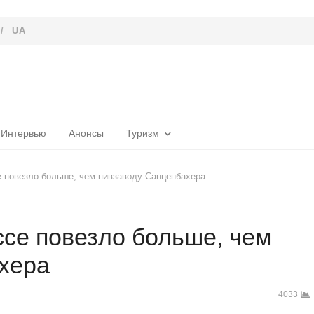
/
UA
Интервью
Анонсы
Туризм
 повезло больше, чем пивзаводу Санценбахера
ссе повезло больше, чем
хера
4033