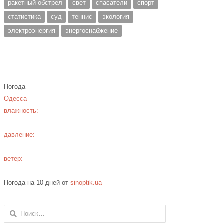
ракетный обстрел
свет
спасатели
спорт
статистика
суд
теннис
экология
электроэнергия
энергоснабжение
Погода
Одесса
влажность:
давление:
ветер:
Погода на 10 дней от
sinoptik.ua
Найти: