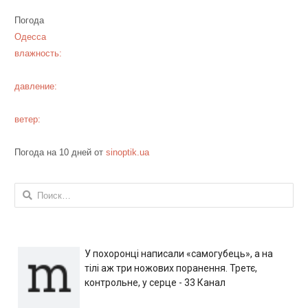
Погода
Одесса
влажность:
давление:
ветер:
Погода на 10 дней от
sinoptik.ua
Найти:
У похоронці написали «самогубець», а на
тілі аж три ножових поранення. Третє,
контрольне, у серце - 33 Канал