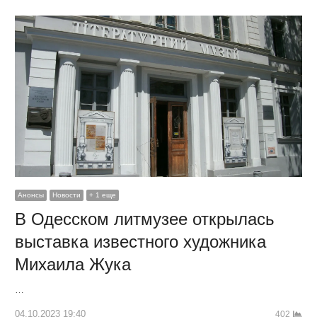
Анонсы
Новости
+ 1 еще
В Одесском литмузее открылась
выставка известного художника
Михаила Жука
…
04.10.2023 19:40
402