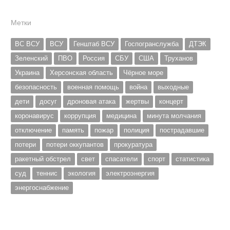
Метки
ВС ВСУ
ВСУ
Генштаб ВСУ
Госпогранслужба
ДТЭК
Зеленский
ПВО
Россия
СБУ
США
Труханов
Украина
Херсонская область
Чёрное море
безопасность
военная помощь
война
выходные
дети
досуг
дроновая атака
жертвы
концерт
коронавирус
коррупция
медицина
минута молчания
отключение
память
пожар
полиция
пострадавшие
потери
потери оккупантов
прокуратура
ракетный обстрел
свет
спасатели
спорт
статистика
суд
теннис
экология
электроэнергия
энергоснабжение