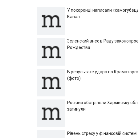
У похоронці написали «самогубець»
Канал
Зеленский внес в Раду законопрое
Рождества
В результате удара по Краматорск
(фото)
Росіяни обстріляли Харківську об
загинули
Рівень стресу у фінансовій системі