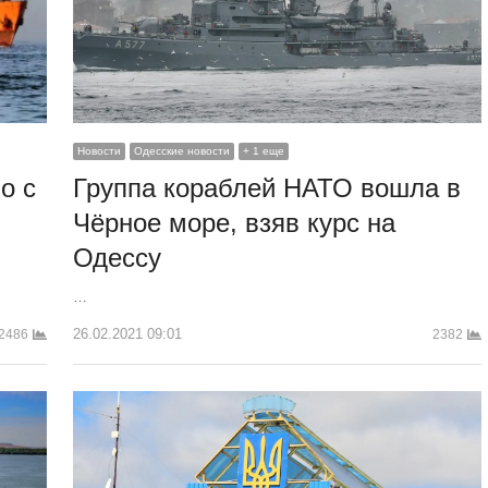
Новости
Одесские новости
+ 1 еще
о с
Группа кораблей НАТО вошла в
Чёрное море, взяв курс на
Одессу
…
26.02.2021 09:01
2486
2382