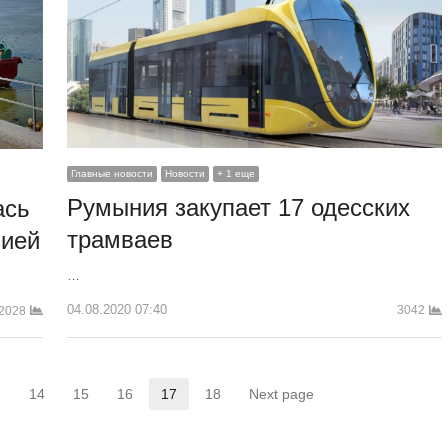
Главные новости
Новости
+ 1 еще
Румыния закупает 17 одесских
ась
трамваев
нией
…
04.08.2020 07:40
3042
2028
…
14
15
16
17
18
Next page
ница
Страница
Страница
Страница
Страница
Страница