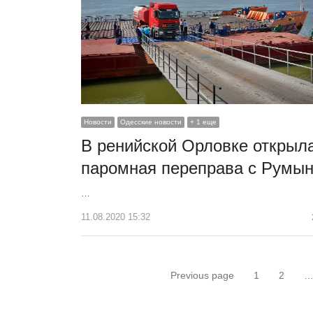
Новости
Одесские новости
+ 1 еще
В ренийской Орловке открыл
паромная переправа с Румы
…
11.08.2020 15:32
Пагинация
Previous page
1
2
Страница
Стра
записей