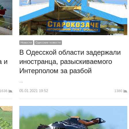
Новости
Одесские новости
В Одесской области задержали
иностранца, разыскиваемого
а и
Интерполом за разбой
…
05.01.2021 19:52
1380
1636