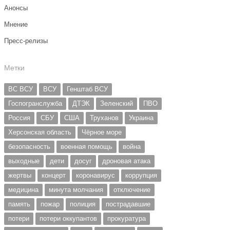
Анонсы
Мнение
Пресс-релизы
Метки
ВС ВСУ
ВСУ
Генштаб ВСУ
Госпогранслужба
ДТЭК
Зеленский
ПВО
Россия
СБУ
США
Труханов
Украина
Херсонская область
Чёрное море
безопасность
военная помощь
война
выходные
дети
досуг
дроновая атака
жертвы
концерт
коронавирус
коррупция
медицина
минута молчания
отключение
память
пожар
полиция
пострадавшие
потери
потери оккупантов
прокуратура