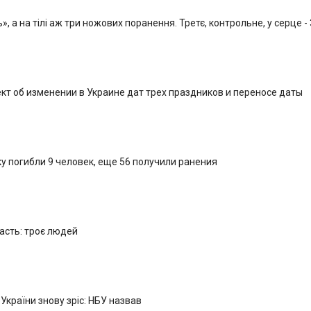
, а на тілі аж три ножових поранення. Третє, контрольне, у серце -
кт об изменении в Украине дат трех праздников и переносе даты
у погибли 9 человек, еще 56 получили ранения
ласть: троє людей
 України знову зріс: НБУ назвав