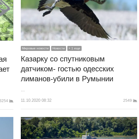
Мировые новости
Новости
+ 1 еще
Казарку со спутниковым
ая
датчиком- гостью одесских
ает
лиманов-убили в Румынии
…
11.10.2020 08:32
2549
3254