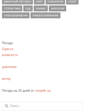
ракетный обстрел
свет
спасатели
спорт
статистика
суд
теннис
экология
электроэнергия
энергоснабжение
Погода
Одесса
влажность:
давление:
ветер:
Погода на 10 дней от
sinoptik.ua
Найти: