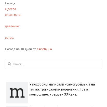
Погода
Одесса
влажность:
давление:
ветер:
Погода на 10 дней от
sinoptik.ua
Найти:
У похоронці написали «самогубець», а на
тілі аж три ножових поранення. Третє,
контрольне, у серце - 33 Канал