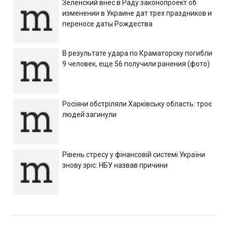
Зеленский внес в Раду законопроект об
изменении в Украине дат трех праздников и
переносе даты Рождества
В результате удара по Краматорску погибли
9 человек, еще 56 получили ранения (фото)
Росіяни обстріляли Харківську область: троє
людей загинули
Рівень стресу у фінансовій системі України
знову зріс: НБУ назвав причини