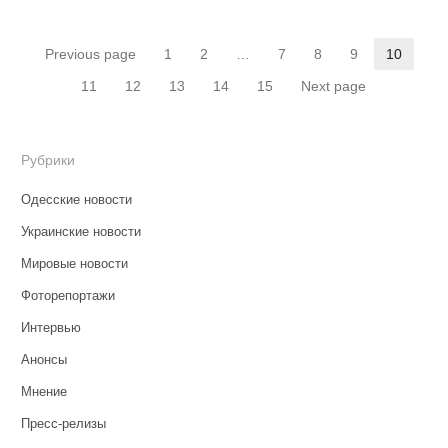
Навигация
Previous page
1
2
…
7
8
9
10
Страница
Страница
Страница
Страница
Страница
Страни
по
11
12
13
14
15
Next page
Страница
Страница
Страница
Страница
Страница
записям
Рубрики
Одесские новости
Украинские новости
Мировые новости
Фоторепортажи
Интервью
Анонсы
Мнение
Пресс-релизы