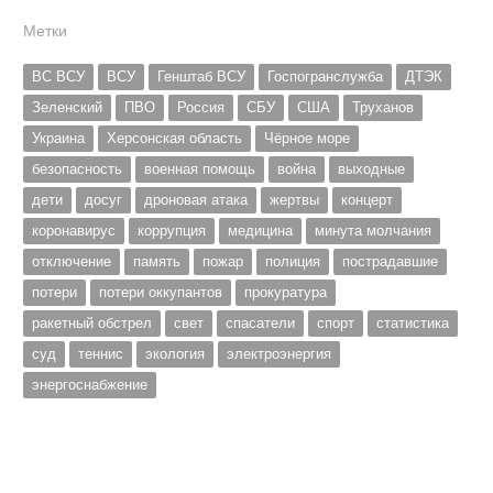
Метки
ВС ВСУ
ВСУ
Генштаб ВСУ
Госпогранслужба
ДТЭК
Зеленский
ПВО
Россия
СБУ
США
Труханов
Украина
Херсонская область
Чёрное море
безопасность
военная помощь
война
выходные
дети
досуг
дроновая атака
жертвы
концерт
коронавирус
коррупция
медицина
минута молчания
отключение
память
пожар
полиция
пострадавшие
потери
потери оккупантов
прокуратура
ракетный обстрел
свет
спасатели
спорт
статистика
суд
теннис
экология
электроэнергия
энергоснабжение