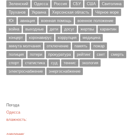
Зеленский
Одесса
Россия
СБУ
США
Свитолина
Труханов
Украина
Херсонская область
Чёрное море
Юг
авиация
военная помощь
военное положение
война
выходные
дети
досуг
жертвы
карантин
концерт
коронавирус
коррупция
медицина
минута молчания
отключение
память
пожар
полиция
потери
прокуратура
рейтинг
свет
смерть
спорт
статистика
суд
теннис
экология
электроснабжение
энергоснабжение
Погода
Одесса
влажность:
давление: