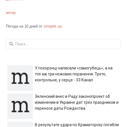
ветер:
Погода на 10 дней от
sinoptik.ua
Найти:
У похоронці написали «самогубець», а на
тілі аж три ножових поранення. Третє,
контрольне, у серце - 33 Канал
Зеленский внес в Раду законопроект об
изменении в Украине дат трех праздников и
переносе даты Рождества
В результате удара по Краматорску погибли