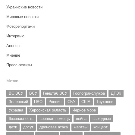
Украинские новости
Мировые новости
Фоторепортажи
Интервью
Анонсы
Мнение
Пресс-релизы
Метки
ВС ВСУ
ВСУ
Генштаб ВСУ
Госпогранслужба
ДТЭК
Зеленский
ПВО
Россия
СБУ
США
Труханов
Украина
Херсонская область
Чёрное море
безопасность
военная помощь
война
выходные
дети
досуг
дроновая атака
жертвы
концерт