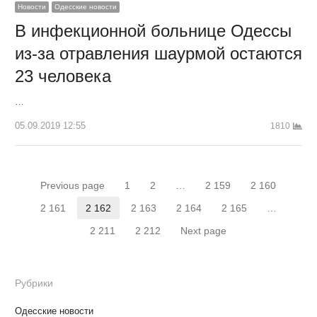
Новости
Одесские новости
В инфекционной больнице Одессы
из-за отравления шаурмой остаются
23 человека
…
05.09.2019 12:55
1810
Навигация
Previous page
1
2
…
2 159
2 160
Страница
Страница
Страница
Страница
по
2 161
2 162
2 163
2 164
2 165
…
Страница
Страница
Страница
Страница
Страница
2 211
2 212
Next page
записям
Страница
Страница
Рубрики
Одесские новости