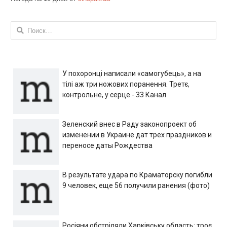
Найти:
У похоронці написали «самогубець», а на
тілі аж три ножових поранення. Третє,
контрольне, у серце - 33 Канал
Зеленский внес в Раду законопроект об
изменении в Украине дат трех праздников и
переносе даты Рождества
В результате удара по Краматорску погибли
9 человек, еще 56 получили ранения (фото)
Росіяни обстріляли Харківську область: троє