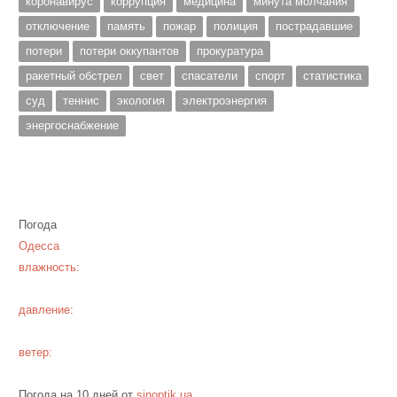
коронавирус
коррупция
медицина
минута молчания
отключение
память
пожар
полиция
пострадавшие
потери
потери оккупантов
прокуратура
ракетный обстрел
свет
спасатели
спорт
статистика
суд
теннис
экология
электроэнергия
энергоснабжение
Погода
Одесса
влажность:
давление:
ветер:
Погода на 10 дней от
sinoptik.ua