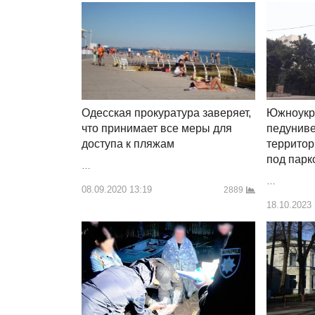
Южноукр
Одесская прокуратура заверяет,
педуниве
что принимает все меры для
террито
доступа к пляжам
под парк
…
…
08.09.2020 13:19
2889
18.10.2023