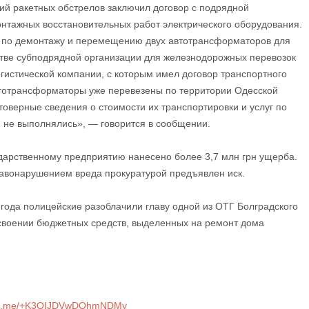
ий ракетных обстрелов заключил договор с подрядной
нтажных восстановительных работ электрического оборудования.
 по демонтажу и перемещению двух автотрансформаторов для
стве субподрядной организации для железнодорожных перевозок
гистической компании, с которым имел договор транспортного
втотрансформаторы уже перевезены по территории Одесской
товерные сведения о стоимости их транспортировки и услуг по
 не выполнялись», — говорится в сообщении.
ударственному предприятию нанесено более 3,7 млн ​​грн ущерба.
авонарушением вреда прокуратурой предъявлен иск.
 года полицейские разоблачили главу одной из ОТГ Болградского
исвоении бюджетных средств, выделенных на ремонт дома
//t.me/+K3QIJDVwDQhmNDMy