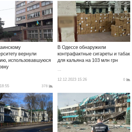
В Одессе обнаружили
аинскому
контрафактные сигареты и табак
рситету вернули
для кальяна на 103 млн грн
рию, использовавшуюся
овку
…
12.12.2023 15:26
0
 18:55
378