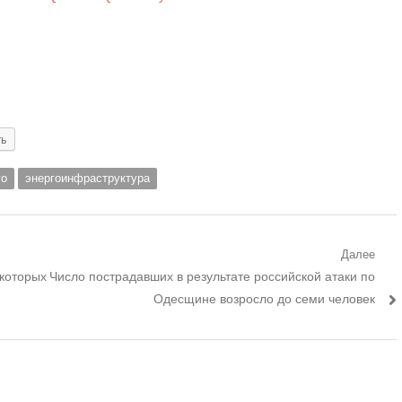
ть
го
энергоинфраструктура
Далее
Следующий
екоторых
Число пострадавших в результате российской атаки по
пост:
Одесщине возросло до семи человек