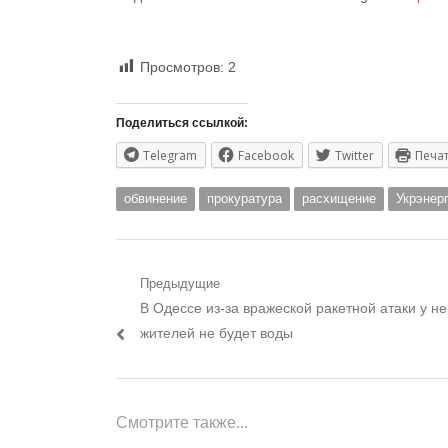
Просмотров:
2
Поделиться ссылкой:
Telegram
Facebook
Twitter
Печа
обвинение
прокуратура
расхищение
Укрэнер
Навигация
Предыдущие
Предыдущий
В Одессе из-за вражеской ракетной атаки у н
по
пост:
жителей не будет воды
записям
Смотрите также...