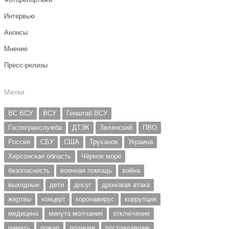
Интервью
Анонсы
Мнение
Пресс-релизы
Метки
ВС ВСУ
ВСУ
Генштаб ВСУ
Госпогранслужба
ДТЭК
Зеленский
ПВО
Россия
СБУ
США
Труханов
Украина
Херсонская область
Чёрное море
безопасность
военная помощь
война
выходные
дети
досуг
дроновая атака
жертвы
концерт
коронавирус
коррупция
медицина
минута молчания
отключение
память
пожар
полиция
пострадавшие