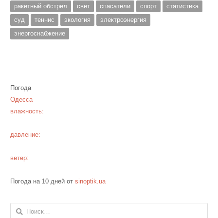
ракетный обстрел
свет
спасатели
спорт
статистика
суд
теннис
экология
электроэнергия
энергоснабжение
Погода
Одесса
влажность:
давление:
ветер:
Погода на 10 дней от
sinoptik.ua
Найти: