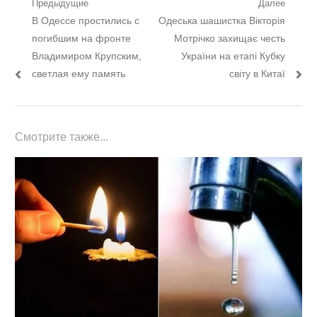
Навигация
Предыдущие
Далее
Предыдущий
Следующий
В Одессе простились с
Одеська шашистка Вікторія
по
пост:
пост:
погибшим на фронте
Мотрічко захищає честь
записям
Владимиром Крупским,
України на етапі Кубку
светлая ему память
світу в Китаї
Смотрите также...