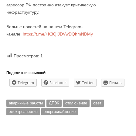
агрессор РФ постоянно атакует критическую
инфраструктуру.
Больше новостей на нашем Telegram-
канале:
https://t.me/+K3QIJDVwDQhmNDMy
Просмотров:
1
Поделиться ссылкой:
Telegram
Facebook
Twitter
Печать
аварийные работы
ДТЭК
отключение
свет
электроэнергия
энергоснабжение