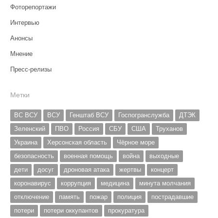
Фоторепортажи
Интервью
Анонсы
Мнение
Пресс-релизы
Метки
ВС ВСУ
ВСУ
Генштаб ВСУ
Госпогранслужба
ДТЭК
Зеленский
ПВО
Россия
СБУ
США
Труханов
Украина
Херсонская область
Чёрное море
безопасность
военная помощь
война
выходные
дети
досуг
дроновая атака
жертвы
концерт
коронавирус
коррупция
медицина
минута молчания
отключение
память
пожар
полиция
пострадавшие
потери
потери оккупантов
прокуратура