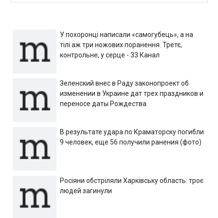
У похоронці написали «самогубець», а на
тілі аж три ножових поранення. Третє,
контрольне, у серце - 33 Канал
Зеленский внес в Раду законопроект об
изменении в Украине дат трех праздников и
переносе даты Рождества
В результате удара по Краматорску погибли
9 человек, еще 56 получили ранения (фото)
Росіяни обстріляли Харківську область: троє
людей загинули