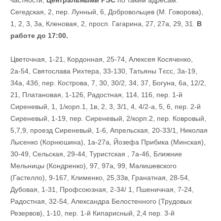
Сегедская, 2, пер. Лунный, 6, Добровольцев (М. Говорова),
1, 2, 3, 3а, Кленовая, 2, просп. Гагарина, 27, 27а, 29, 31.
В
работе до 17:00.
Цветочная, 1-21, Кордонная, 25-74, Алексея Косяченко,
2а-54, Святослава Рихтера, 33-130, Татьяны Тєсс, 3а-19,
34а, 43б, пер. Кострова, 7, 30, 30/2, 34, 37, Богуна, 6а, 12/2,
21, Платановая, 1-126, Радостная, 114, 116, пер. 1-й
Сиреневый, 1, 1/корп.1, 1в, 2, 3, 3/1, 4, 4/2-а, 5, 6, пер. 2-й
Сиреневый, 1-19, пер. Сиреневый, 2/корп.2, пер. Ковровый,
5,7,9, проезд Сиреневый, 1-6, Апрельская, 20-33/1, Николая
Лысенко (Корнюшина), 1а-27а, Йозефа Прибика (Минская),
30-49, Сельская, 29-44, Туристская , 7а-46, Ближние
Мельницы (Кондренко), 97, 97а, 99, Малишевского
(Гастелло), 9-167, Клименко, 25,33в, Гранатная, 28-54,
Дубовая, 1-31, Профсоюзная, 2-34/ 1, Пшеничная, 7-24,
Радостная, 32-54, Александра Белостенного (Трудовых
Резервов), 1-10, пер. 1-й Кипарисный, 2,4 пер. 3-й