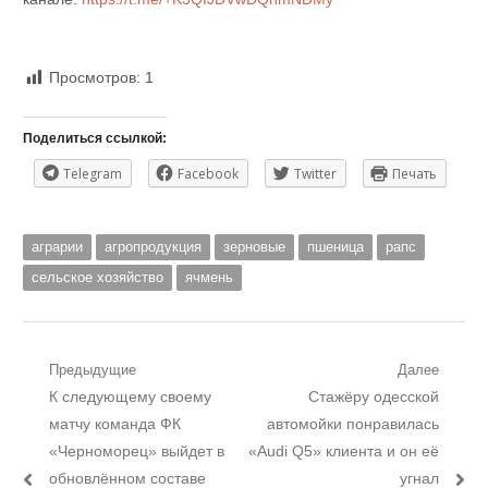
Просмотров:
1
Поделиться ссылкой:
Telegram
Facebook
Twitter
Печать
аграрии
агропродукция
зерновые
пшеница
рапс
сельское хозяйство
ячмень
Навигация
Предыдущие
Далее
Предыдущий
Следующий
К следующему своему
Стажёру одесской
по
пост:
пост:
матчу команда ФК
автомойки понравилась
записям
«Черноморец» выйдет в
«Audi Q5» клиента и он её
обновлённом составе
угнал