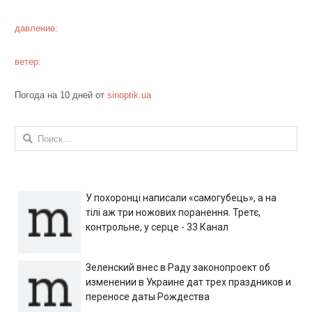
давление:
ветер:
Погода на 10 дней от
sinoptik.ua
Найти:
У похоронці написали «самогубець», а на
тілі аж три ножових поранення. Третє,
контрольне, у серце - 33 Канал
Зеленский внес в Раду законопроект об
изменении в Украине дат трех праздников и
переносе даты Рождества