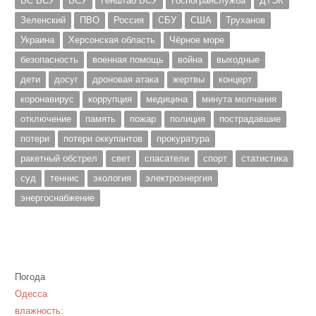
ВС ВСУ
ВСУ
Генштаб ВСУ
Госпогранслужба
ДТЭК
Зеленский
ПВО
Россия
СБУ
США
Труханов
Украина
Херсонская область
Чёрное море
безопасность
военная помощь
война
выходные
дети
досуг
дроновая атака
жертвы
концерт
коронавирус
коррупция
медицина
минута молчания
отключение
память
пожар
полиция
пострадавшие
потери
потери оккупантов
прокуратура
ракетный обстрел
свет
спасатели
спорт
статистика
суд
теннис
экология
электроэнергия
энергоснабжение
Погода
Одесса
влажность: