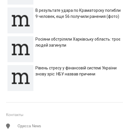
В результате удара по Краматорску погибли
9 человек, еще 56 получили ранения (фото)
Росіяни обстріляли Харківську область: троє
людей загинули
Рівень стресу у фінансовій системі України
знову зріс: НБУ назвав причини
Контакты
Одесса News