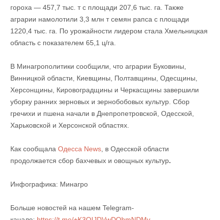
гороха — 457,7 тыс. т с площади 207,6 тыс. га. Также
аграрии намолотили 3,3 млн т семян рапса с площади
1220,4 тыс. га. По урожайности лидером стала Хмельницкая
область с показателем 65,1 ц/га.
В Минагрополитики сообщили, что аграрии Буковины,
Винницкой области, Киевщины, Полтавщины, Одесщины,
Херсонщины, Кировоградщины и Черкасщины завершили
уборку ранних зерновых и зернобобовых культур. Сбор
гречихи и пшена начали в Днепропетровской, Одесской,
Харьковской и Херсонской областях.
Как сообщала
Одесса News
, в Одесской области
продолжается сбор бахчевых и овощных культур
.
Инфографика: Минагро
Больше новостей на нашем Telegram-
канале:
https://t.me/+K3QIJDVwDQhmNDMy