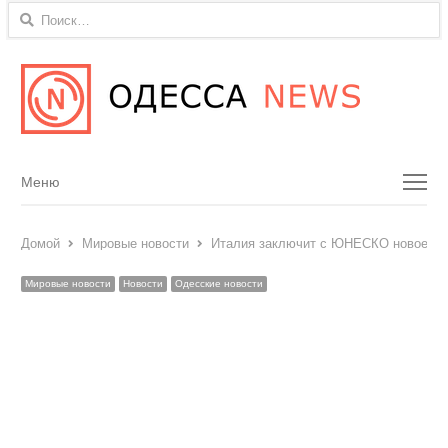
Найти:
Menu
Меню
Домой
Мировые новости
Италия заключит с ЮНЕСКО новое со
Мировые новости
Новости
Одесские новости