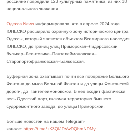
россияне повредили 123 культурных памятника, из них 18
национального значения.
Одесса News
информировала, что в апреле 2024 года
ЮНЕСКО расширило охранную зону исторического центра
Одессы, который является объектом Всемирного наследия
ЮНЕСКО, до границ улиц Приморская–Лидерсовский
бульвар–Леонтовича–Пантелеймоновская–
Старопортофранковская–Балковская.
Буферная зона охватывает почти всё побережье Большого
Фонтана до мыса Большой Фонтан и до улицы Фонтанской
дороги, до Пантелеймоновской. В неё входит фактически
весь Одесский порт, включая территорию бывшего
судоремонтного завода, до улицы Приморской.
Больше новостей на нашем Telegram-
канале:
https://t.me/+K3QIJDVwDQhmNDMy