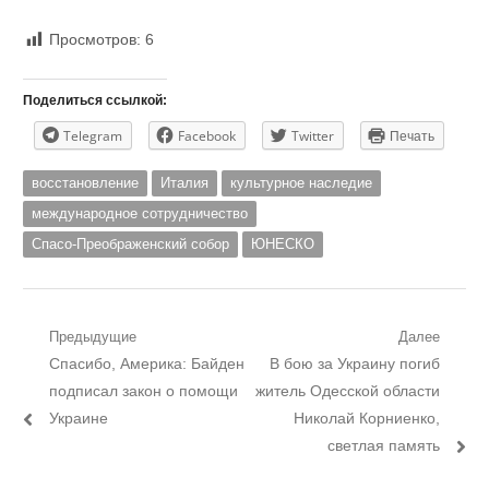
Просмотров:
6
Поделиться ссылкой:
Telegram
Facebook
Twitter
Печать
восстановление
Италия
культурное наследие
международное сотрудничество
Спасо-Преображенский собор
ЮНЕСКО
Навигация
Предыдущие
Далее
Предыдущий
Следующий
Спасибо, Америка: Байден
В бою за Украину погиб
по
пост:
пост:
подписал закон о помощи
житель Одесской области
записям
Украине
Николай Корниенко,
светлая память