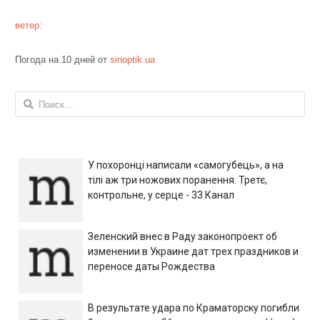
ветер:
Погода на 10 дней от
sinoptik.ua
Найти:
У похоронці написали «самогубець», а на
тілі аж три ножових поранення. Третє,
контрольне, у серце - 33 Канал
Зеленский внес в Раду законопроект об
изменении в Украине дат трех праздников и
переносе даты Рождества
В результате удара по Краматорску погибли