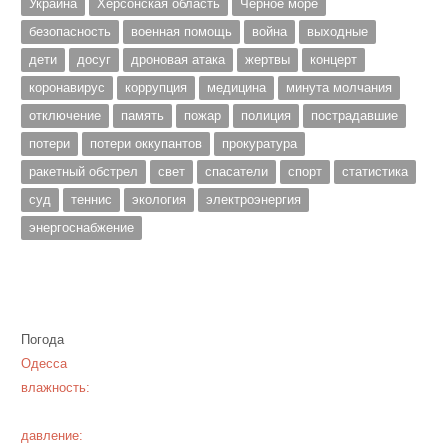
Украина
Херсонская область
Чёрное море
безопасность
военная помощь
война
выходные
дети
досуг
дроновая атака
жертвы
концерт
коронавирус
коррупция
медицина
минута молчания
отключение
память
пожар
полиция
пострадавшие
потери
потери оккупантов
прокуратура
ракетный обстрел
свет
спасатели
спорт
статистика
суд
теннис
экология
электроэнергия
энергоснабжение
Погода
Одесса
влажность:
давление: