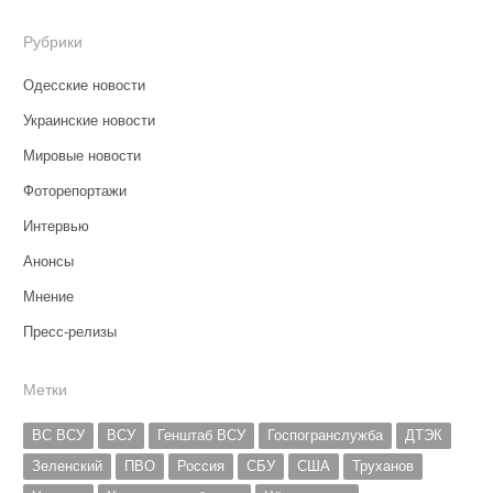
Рубрики
Одесские новости
Украинские новости
Мировые новости
Фоторепортажи
Интервью
Анонсы
Мнение
Пресс-релизы
Метки
ВС ВСУ
ВСУ
Генштаб ВСУ
Госпогранслужба
ДТЭК
Зеленский
ПВО
Россия
СБУ
США
Труханов