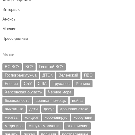
Интервью
Анонсы
Мнение
Пресс-релизы
Метки
ВС ВСУ
ВСУ
Генштаб ВСУ
Госпогранслужба
ДТЭК
Зеленский
ПВО
Россия
СБУ
США
Труханов
Украина
Херсонская область
Чёрное море
безопасность
военная помощь
война
выходные
дети
досуг
дроновая атака
жертвы
концерт
коронавирус
коррупция
медицина
минута молчания
отключение
память
пожар
полиция
пострадавшие