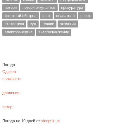
потери
потери оккупантов
прокуратура
ракетный обстрел
свет
спасатели
спорт
статистика
суд
теннис
экология
электроэнергия
энергоснабжение
Погода
Одесса
влажность:
давление:
ветер:
Погода на 10 дней от
sinoptik.ua