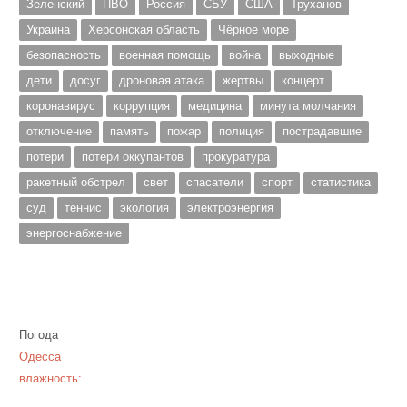
Зеленский
ПВО
Россия
СБУ
США
Труханов
Украина
Херсонская область
Чёрное море
безопасность
военная помощь
война
выходные
дети
досуг
дроновая атака
жертвы
концерт
коронавирус
коррупция
медицина
минута молчания
отключение
память
пожар
полиция
пострадавшие
потери
потери оккупантов
прокуратура
ракетный обстрел
свет
спасатели
спорт
статистика
суд
теннис
экология
электроэнергия
энергоснабжение
Погода
Одесса
влажность: