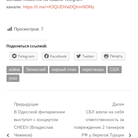
канале:
https://t.me/+K3QIJDVwDQhmNDMy
Просмотров:
7
Поделиться ссылкой:
Telegram
Facebook
Twitter
Печать
война
Зеленский
мирный план
переговоры
США
указ
Навигация
Предыдущие
Далее
Предыдущий
Следующий
В Одесской филармонии
СБУ взяла на себя
по
пост:
пост:
выступит с концертом
ответственность за
записям
CHEEV (Владислав
повреждение 2 танкеров
Чижиков)
РФ у берегов Турции