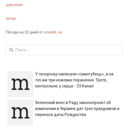
давление:
ветер:
Погода на 10 дней от
sinoptik.ua
Найти:
У похоронці написали «самогубець», а на
тілі аж три ножових поранення. Третє,
контрольне, у серце - 33 Канал
Зеленский внес в Раду законопроект об
изменении в Украине дат трех праздников и
переносе даты Рождества