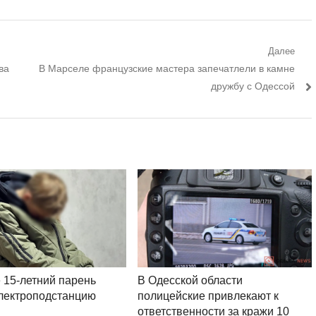
Далее
Следующий
ва
В Марселе французские мастера запечатлели в камне
пост:
дружбу с Одессой
В Одесской области
 15-летний парень
полицейские привлекают к
лектроподстанцию
ответственности за кражи 10