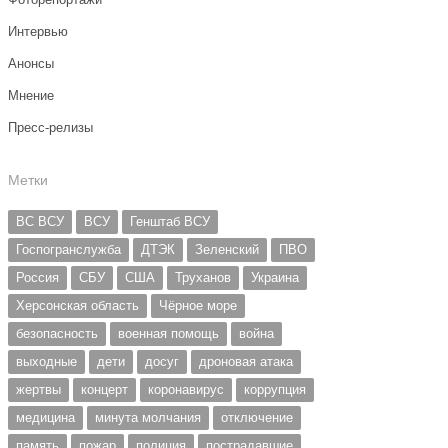
Интервью
Анонсы
Мнение
Пресс-релизы
Метки
ВС ВСУ
ВСУ
Генштаб ВСУ
Госпогранслужба
ДТЭК
Зеленский
ПВО
Россия
СБУ
США
Труханов
Украина
Херсонская область
Чёрное море
безопасность
военная помощь
война
выходные
дети
досуг
дроновая атака
жертвы
концерт
коронавирус
коррупция
медицина
минута молчания
отключение
память
пожар
полиция
пострадавшие