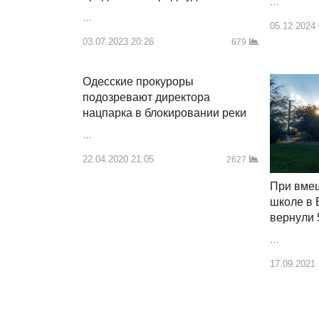
…
…
05.12.2024
03.07.2023 20:26
679
Одесские прокуроры
подозревают директора
нацпарка в блокировании реки
…
22.04.2020 21:05
2627
При вме
школе в 
вернули 
…
17.09.2021