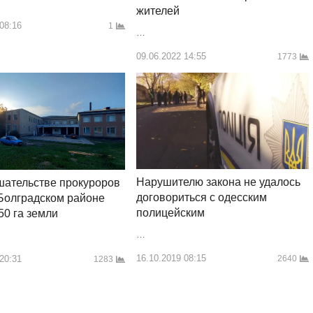
жителей
 08:16
1
…
09.06.2022 14:55
1773
Нарушителю закона не удалось
шательстве прокуроров
договориться с одесским
Болградском районе
полицейским
50 га земли
…
16.10.2019 08:15
 20:31
2640
1283