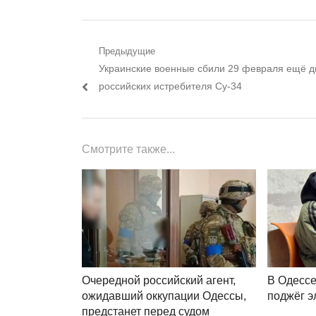
Навигация
Предыдущие
Предыдущий
Украинские военные сбили 29 февраля ещё д
по
пост:
российских истребителя Су-34
записям
Смотрите также...
Очередной российский агент,
В Одессе
ожидавший оккупации Одессы,
поджёг э
предстанет перед судом