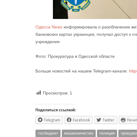
Одесса News
информировала о разоблачении жи
банковских картах украинцев, получал доступ к с
учреждения.
Фото: Прокуратура в Одесской области
Больше новостей на нашем Telegram-канале:
htt
Просмотров:
1
Поделиться ссылкой:
Telegram
Facebook
Twitter
Печа
госбюджет
мошенничество
полиция
прокура