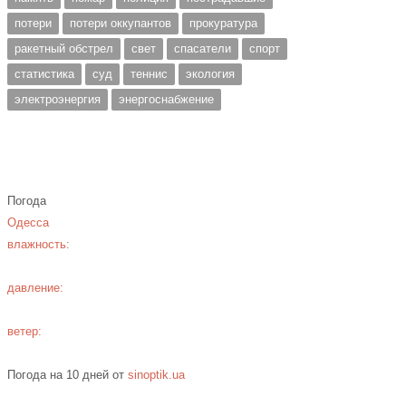
потери
потери оккупантов
прокуратура
ракетный обстрел
свет
спасатели
спорт
статистика
суд
теннис
экология
электроэнергия
энергоснабжение
Погода
Одесса
влажность:
давление:
ветер:
Погода на 10 дней от
sinoptik.ua