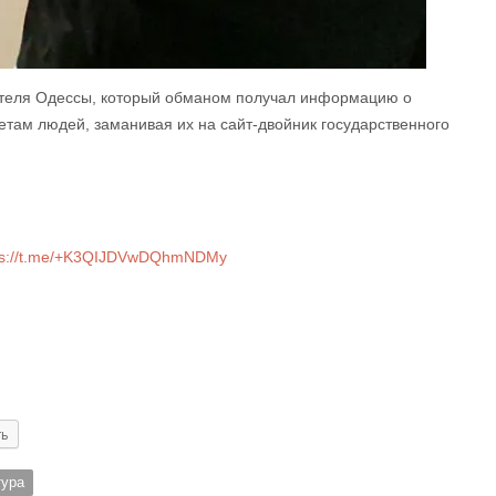
теля Одессы, который обманом получал информацию о
четам людей, заманивая их на сайт-двойник государственного
ps://t.me/+K3QIJDVwDQhmNDMy
ть
тура