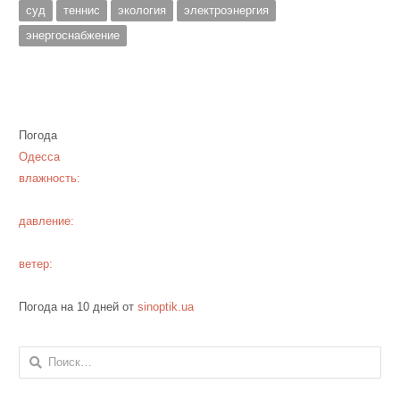
суд
теннис
экология
электроэнергия
энергоснабжение
Погода
Одесса
влажность:
давление:
ветер:
Погода на 10 дней от
sinoptik.ua
Найти: