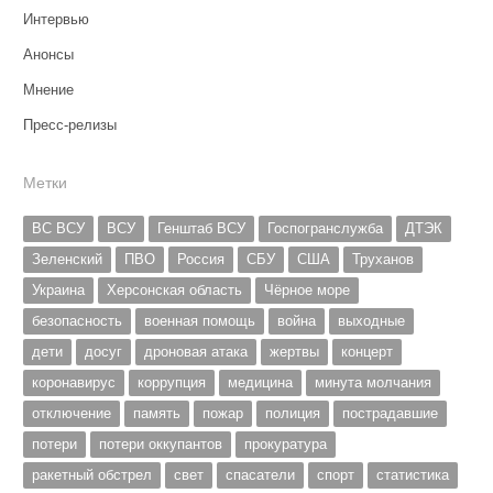
Интервью
Анонсы
Мнение
Пресс-релизы
Метки
ВС ВСУ
ВСУ
Генштаб ВСУ
Госпогранслужба
ДТЭК
Зеленский
ПВО
Россия
СБУ
США
Труханов
Украина
Херсонская область
Чёрное море
безопасность
военная помощь
война
выходные
дети
досуг
дроновая атака
жертвы
концерт
коронавирус
коррупция
медицина
минута молчания
отключение
память
пожар
полиция
пострадавшие
потери
потери оккупантов
прокуратура
ракетный обстрел
свет
спасатели
спорт
статистика