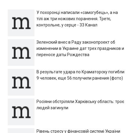
У похоронці написали «самогубець», а на
тілі аж три ножових поранення. Третє,
контрольне, у серце - 33 Канал
Зеленский внес в Раду законопроект об
изменении в Украине дат трех праздников и
переносе даты Рождества
В результате удара по Краматорску погибли
9 человек, еще 56 получили ранения (фото)
Росіяни обстріляли Харківську область: троє
людей загинули
Рівень стресу у фінансовій системі України