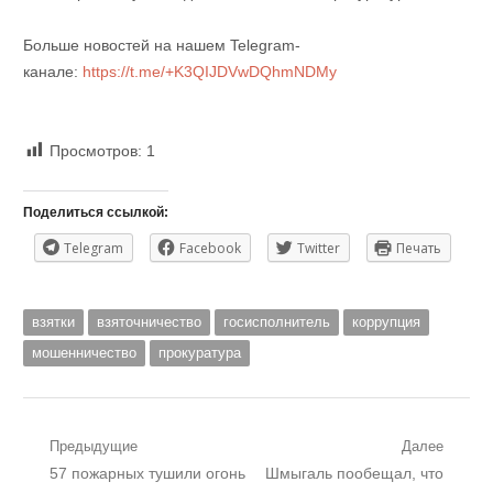
Больше новостей на нашем Telegram-
канале:
https://t.me/+K3QIJDVwDQhmNDMy
Просмотров:
1
Поделиться ссылкой:
Telegram
Facebook
Twitter
Печать
взятки
взяточничество
госисполнитель
коррупция
мошенничество
прокуратура
Навигация
Предыдущие
Далее
Предыдущий
Следующий
57 пожарных тушили огонь
Шмыгаль пообещал, что
по