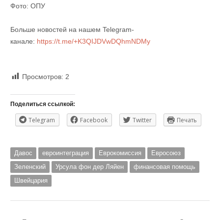
Фото: ОПУ
Больше новостей на нашем Telegram-
канале:
https://t.me/+K3QIJDVwDQhmNDMy
Просмотров:
2
Поделиться ссылкой:
Telegram
Facebook
Twitter
Печать
Давос
евроинтеграция
Еврокомиссия
Евросоюз
Зеленский
Урсула фон дер Ляйен
финансовая помощь
Швейцария