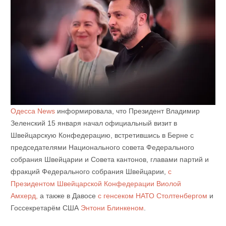
Одесса News
информировала, что Президент Владимир
Зеленский 15 января начал официальный визит в
Швейцарскую Конфедерацию, встретившись в Берне с
председателями Национального совета Федерального
собрания Швейцарии и Совета кантонов, главами партий и
фракций Федерального собрания Швейцарии,
с
Президентом Швейцарской Конфедерации Виолой
Амхерд,
а также в Давосе
с генсеком НАТО Столтенбергом
и
Госсекретарём США
Энтони Блинкеном
.