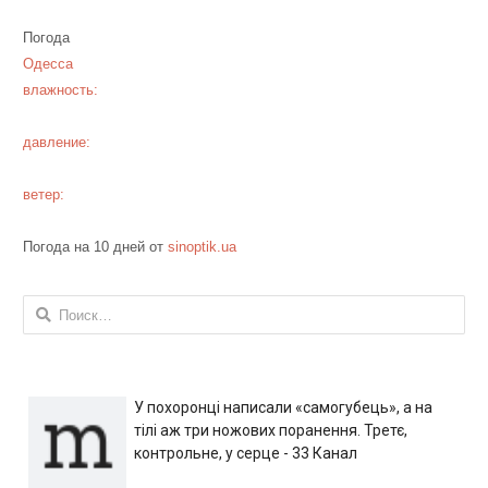
Погода
Одесса
влажность:
давление:
ветер:
Погода на 10 дней от
sinoptik.ua
Найти:
У похоронці написали «самогубець», а на
тілі аж три ножових поранення. Третє,
контрольне, у серце - 33 Канал