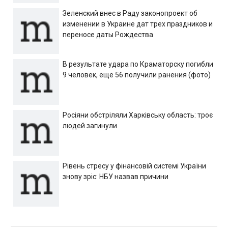
Зеленский внес в Раду законопроект об
изменении в Украине дат трех праздников и
переносе даты Рождества
В результате удара по Краматорску погибли
9 человек, еще 56 получили ранения (фото)
Росіяни обстріляли Харківську область: троє
людей загинули
Рівень стресу у фінансовій системі України
знову зріс: НБУ назвав причини