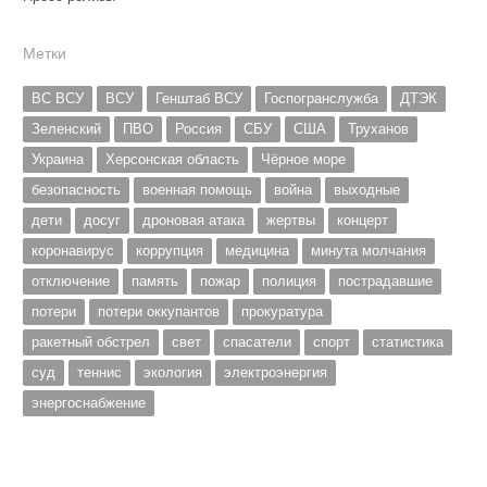
Метки
ВС ВСУ
ВСУ
Генштаб ВСУ
Госпогранслужба
ДТЭК
Зеленский
ПВО
Россия
СБУ
США
Труханов
Украина
Херсонская область
Чёрное море
безопасность
военная помощь
война
выходные
дети
досуг
дроновая атака
жертвы
концерт
коронавирус
коррупция
медицина
минута молчания
отключение
память
пожар
полиция
пострадавшие
потери
потери оккупантов
прокуратура
ракетный обстрел
свет
спасатели
спорт
статистика
суд
теннис
экология
электроэнергия
энергоснабжение