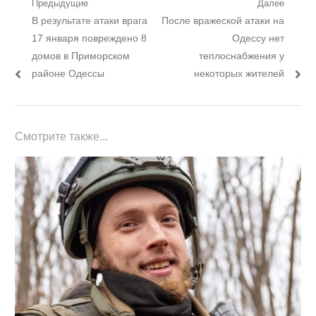
Навигация
Предыдущие
Далее
Предыдущий
Следующий
В результате атаки врага
После вражеской атаки на
по
пост:
пост:
17 января повреждено 8
Одессу нет
записям
домов в Приморском
теплоснабжения у
районе Одессы
некоторых жителей
Смотрите также...