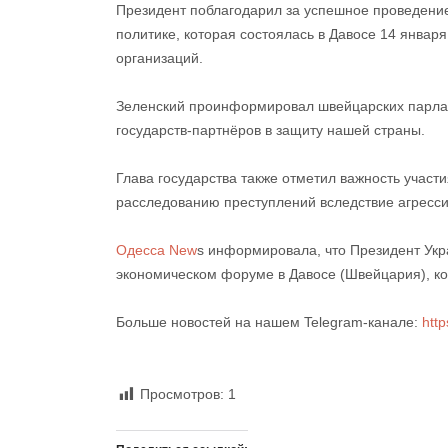
Президент поблагодарил за успешное проведение
политике, которая состоялась в Давосе 14 январ
организаций.
Зеленский проинформировал швейцарских парлам
государств-партнёров в защиту нашей страны.
Глава государства также отметил важность учас
расследованию преступлений вследствие агресси
Одесса New
s информировала, что Президент Ук
экономическом форуме в Давосе (Швейцария), ко
Больше новостей на нашем Telegram-канале:
htt
Просмотров:
1