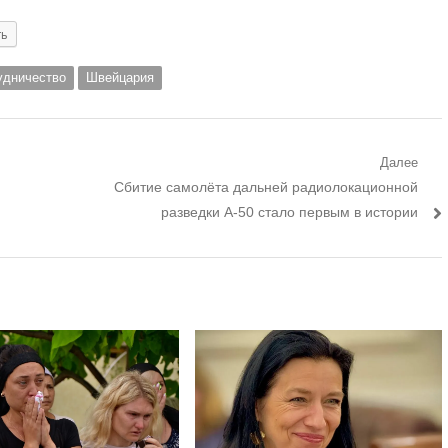
ть
удничество
Швейцария
Далее
Следующий
Сбитие самолёта дальней радиолокационной
пост:
разведки А-50 стало первым в истории