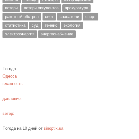
потери
потери оккупантов
прокуратура
ракетный обстрел
свет
спасатели
спорт
статистика
суд
теннис
экология
электроэнергия
энергоснабжение
Погода
Одесса
влажность:
давление:
ветер:
Погода на 10 дней от
sinoptik.ua