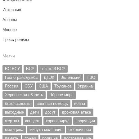
Интервью
Анонсы
Мнение
Пресс-релизы
Метки
ВС ВСУ
ВСУ
Генштаб ВСУ
Госпогранслужба
ДТЭК
Зеленский
ПВО
Россия
СБУ
США
Труханов
Украина
Херсонская область
Чёрное море
безопасность
военная помощь
война
выходные
дети
досуг
дроновая атака
жертвы
концерт
коронавирус
коррупция
медицина
минута молчания
отключение
память
пожар
полиция
пострадавшие