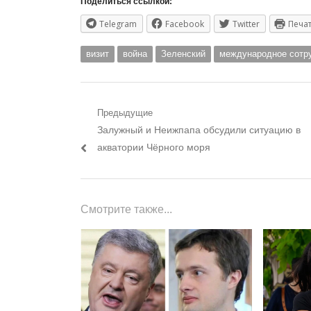
Поделиться ссылкой:
Telegram
Facebook
Twitter
Печа
визит
война
Зеленский
международное сотр
Навигация
Предыдущие
Предыдущий
Залужный и Неижпапа обсудили ситуацию в
по
пост:
акватории Чёрного моря
записям
Смотрите также...