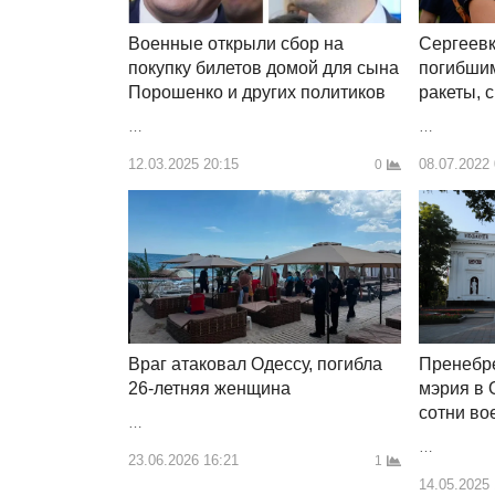
Сергеевк
Военные открыли сбор на
погибшим
покупку билетов домой для сына
ракеты, 
Порошенко и других политиков
…
…
08.07.2022
12.03.2025 20:15
0
Враг атаковал Одессу, погибла
Пренебре
26-летняя женщина
мэрия в 
сотни во
…
…
23.06.2026 16:21
1
14.05.2025