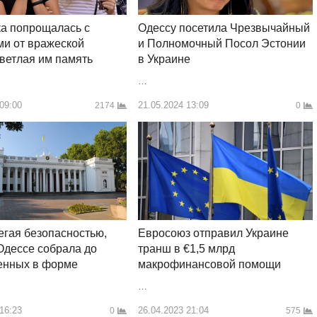
а попрощалась с
Одессу посетила Чрезвычайный
и от вражеской
и Полномочный Посол Эстонии
светлая им память
в Украине
…
 09:00
21.05.2024 13:09
2174
0
гая безопасностью,
Евросоюз отправил Украине
Одессе собрала до
транш в €1,5 млрд
енных в форме
макрофинансовой помощи
…
 16:23
26.04.2023 21:04
0
575