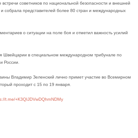
 встречи советников по национальной безопасности и внешней
я и собрала представителей более 80 стран и международных
ентариев о ситуации на поле боя и отметил важность усилий
тия Швейцарии в специальном международном трибунале по
и России.
раины Владимир Зеленский лично примет участие во Всемирном
торый проходит с 15 по 19 января.
ps://t.me/+K3QIJDVwDQhmNDMy