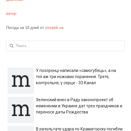
ветер:
Погода на 10 дней от
sinoptik.ua
Найти:
У похоронці написали «самогубець», а на
тілі аж три ножових поранення. Третє,
контрольне, у серце - 33 Канал
Зеленский внес в Раду законопроект об
изменении в Украине дат трех праздников и
переносе даты Рождества
В результате удара по Краматорску погибли