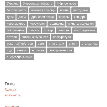
Украина
Херсонская область
Чёрное море
безопасность
военная помощь
война
выходные
дети
досуг
дроновая атака
жертвы
концерт
коронавирус
коррупция
медицина
минута молчания
отключение
память
пожар
полиция
пострадавшие
потери
потери оккупантов
прокуратура
ракетный обстрел
свет
спасатели
спорт
статистика
суд
теннис
экология
электроэнергия
энергоснабжение
Погода
Одесса
влажность:
давление: