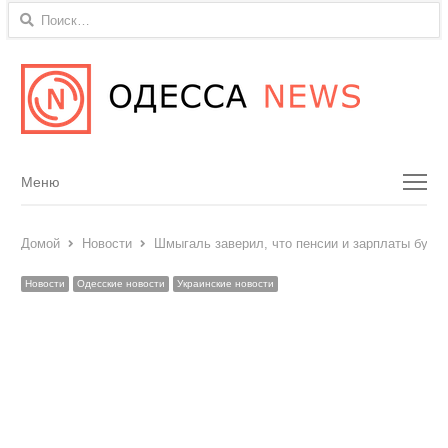
Найти:
Menu
Меню
Домой
Новости
Шмыгаль заверил, что пенсии и зарплаты буду
Новости
Одесские новости
Украинские новости