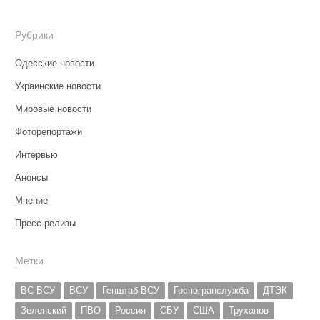
Рубрики
Одесские новости
Украинские новости
Мировые новости
Фоторепортажи
Интервью
Анонсы
Мнение
Пресс-релизы
Метки
ВС ВСУ
ВСУ
Генштаб ВСУ
Госпогранслужба
ДТЭК
Зеленский
ПВО
Россия
СБУ
США
Труханов