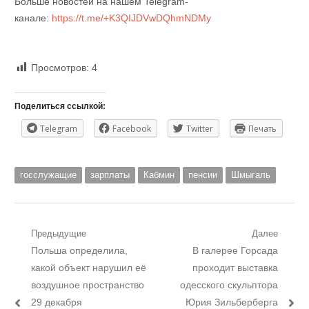
Больше новостей на нашем Telegram-
канале:
https://t.me/+K3QIJDVwDQhmNDMy
Просмотров:
4
Поделиться ссылкой:
Telegram
Facebook
Twitter
Печать
госслужащие
зарплаты
Кабмин
пенсии
Шмыгаль
Навигация
Предыдущие
Далее
Предыдущий
Следующий
Польша определила,
В галерее Горсада
по
пост:
пост:
какой объект нарушил её
проходит выставка
записям
воздушное пространство
одесского скульптора
29 декабря
Юрия Зильберберга