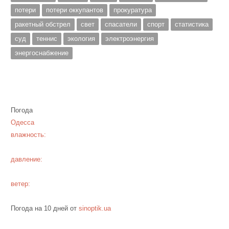
потери
потери оккупантов
прокуратура
ракетный обстрел
свет
спасатели
спорт
статистика
суд
теннис
экология
электроэнергия
энергоснабжение
Погода
Одесса
влажность:
давление:
ветер:
Погода на 10 дней от
sinoptik.ua