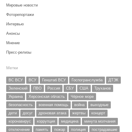
Мировые новости
Фоторепортажи
Интервью
Анонсы
Мнение
Пресс-релизы
Метки
ВС ВСУ
ВСУ
Генштаб ВСУ
Госпогранслужба
ДТЭК
Зеленский
ПВО
Россия
СБУ
США
Труханов
Украина
Херсонская область
Чёрное море
безопасность
военная помощь
война
выходные
дети
досуг
дроновая атака
жертвы
концерт
коронавирус
коррупция
медицина
минута молчания
отключение
память
пожар
полиция
пострадавшие