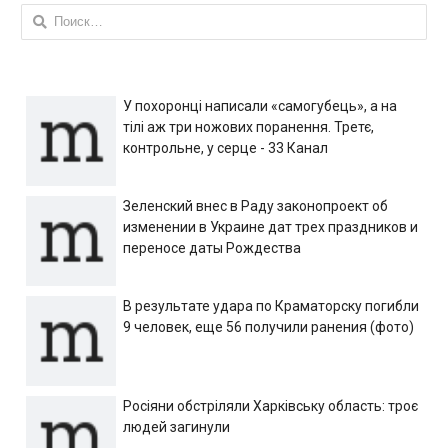
Найти:
У похоронці написали «самогубець», а на
тілі аж три ножових поранення. Третє,
контрольне, у серце - 33 Канал
Зеленский внес в Раду законопроект об
изменении в Украине дат трех праздников и
переносе даты Рождества
В результате удара по Краматорску погибли
9 человек, еще 56 получили ранения (фото)
Росіяни обстріляли Харківську область: троє
людей загинули