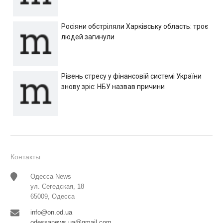
Росіяни обстріляли Харківську область: троє
людей загинули
Рівень стресу у фінансовій системі України
знову зріс: НБУ назвав причини
Контакты
Одесса News
ул. Сегедская, 18
65009, Одесса
info@on.od.ua
odessanews.ua@gmail.com