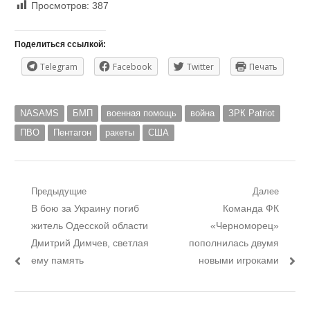
Просмотров:
387
Поделиться ссылкой:
Telegram
Facebook
Twitter
Печать
NASAMS
БМП
военная помощь
война
ЗРК Patriot
ПВО
Пентагон
ракеты
США
Навигация
Предыдущие
Далее
Предыдущий
Следующий
В бою за Украину погиб
Команда ФК
по
пост:
пост:
житель Одесской области
«Черноморец»
записям
Дмитрий Димчев, светлая
пополнилась двумя
ему память
новыми игроками