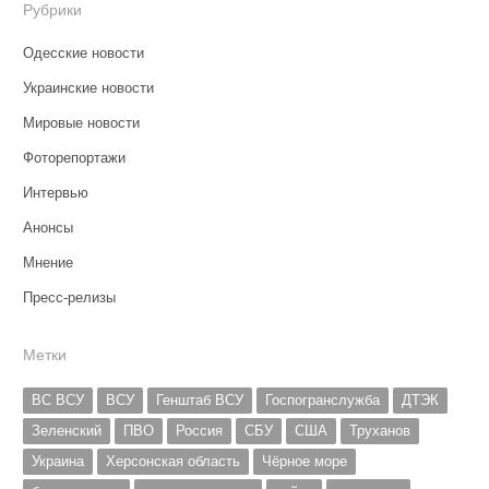
Рубрики
Одесские новости
Украинские новости
Мировые новости
Фоторепортажи
Интервью
Анонсы
Мнение
Пресс-релизы
Метки
ВС ВСУ
ВСУ
Генштаб ВСУ
Госпогранслужба
ДТЭК
Зеленский
ПВО
Россия
СБУ
США
Труханов
Украина
Херсонская область
Чёрное море