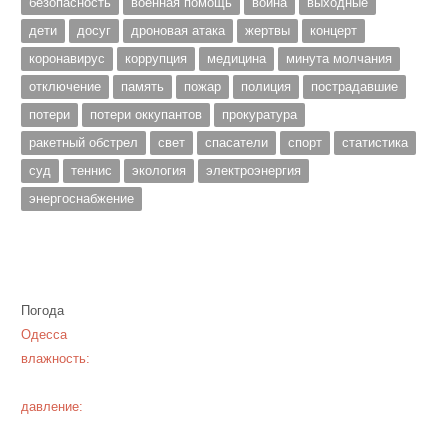
безопасность
военная помощь
война
выходные
дети
досуг
дроновая атака
жертвы
концерт
коронавирус
коррупция
медицина
минута молчания
отключение
память
пожар
полиция
пострадавшие
потери
потери оккупантов
прокуратура
ракетный обстрел
свет
спасатели
спорт
статистика
суд
теннис
экология
электроэнергия
энергоснабжение
Погода
Одесса
влажность:
давление: