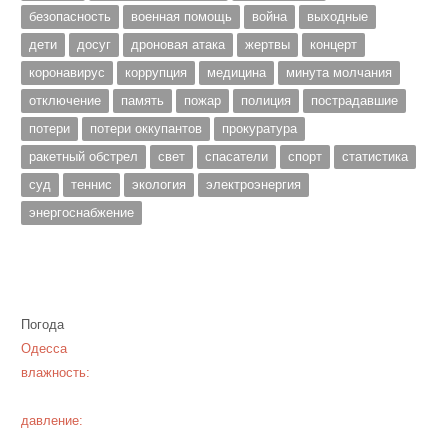
безопасность
военная помощь
война
выходные
дети
досуг
дроновая атака
жертвы
концерт
коронавирус
коррупция
медицина
минута молчания
отключение
память
пожар
полиция
пострадавшие
потери
потери оккупантов
прокуратура
ракетный обстрел
свет
спасатели
спорт
статистика
суд
теннис
экология
электроэнергия
энергоснабжение
Погода
Одесса
влажность:
давление: