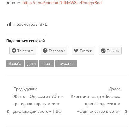
канале:
https://t.me/joinchat/UtNeW3LzPmqqxBod
Просмотров:
871
Поделиться ссылкой:
Telegram
Facebook
Twitter
Печать
борьба
дети
спорт
Труханов
Навигация
Предыдущие
Далее
Предыдущий
Следующий
Житель Одессы за 70 тыс
Киевский театр «Визави»
по
пост:
пост:
грн сдавал врагу места
привёз одесситам
записям
дислокации систем ПВО
«Одиночество в сети»