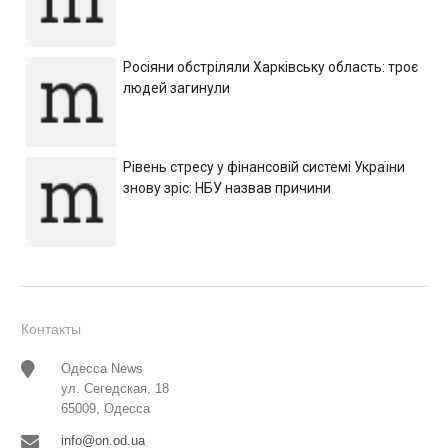
Росіяни обстріляли Харківську область: троє
людей загинули
Рівень стресу у фінансовій системі України
знову зріс: НБУ назвав причини
Контакты
Одесса News
ул. Сегедская, 18
65009, Одесса
info@on.od.ua