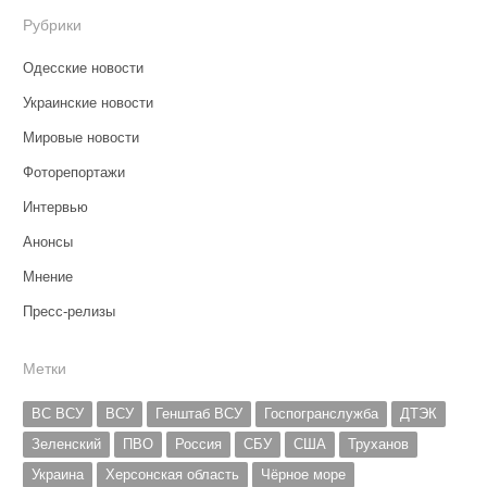
Рубрики
Одесские новости
Украинские новости
Мировые новости
Фоторепортажи
Интервью
Анонсы
Мнение
Пресс-релизы
Метки
ВС ВСУ
ВСУ
Генштаб ВСУ
Госпогранслужба
ДТЭК
Зеленский
ПВО
Россия
СБУ
США
Труханов
Украина
Херсонская область
Чёрное море