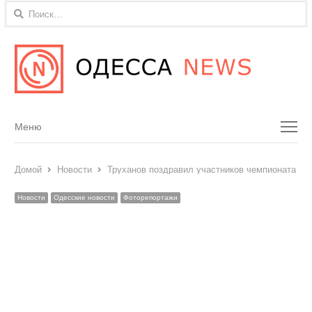
Найти:
Menu
Меню
Домой
Новости
Труханов поздравил участников чемпионата обл
Новости
Одесские новости
Фоторепортажи