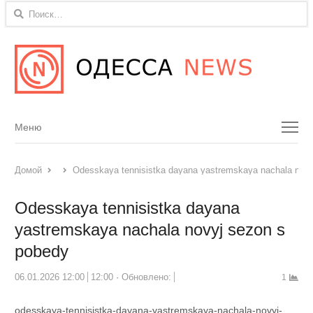
Найти:
Menu
Меню
Домой
Odesskaya tennisistka dayana yastremskaya nachala novy
Odesskaya tennisistka dayana
yastremskaya nachala novyj sezon s
pobedy
06.01.2026 12:00
12:00
Обновлено:
1
odesskaya-tennisistka-dayana-yastremskaya-nachala-novyj-