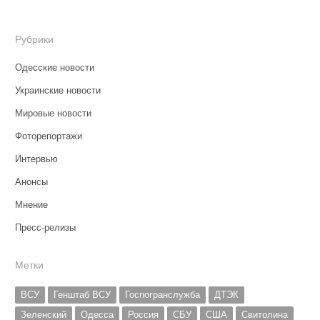
Рубрики
Одесские новости
Украинские новости
Мировые новости
Фоторепортажи
Интервью
Анонсы
Мнение
Пресс-релизы
Метки
ВСУ
Генштаб ВСУ
Госпогранслужба
ДТЭК
Зеленский
Одесса
Россия
СБУ
США
Свитолина