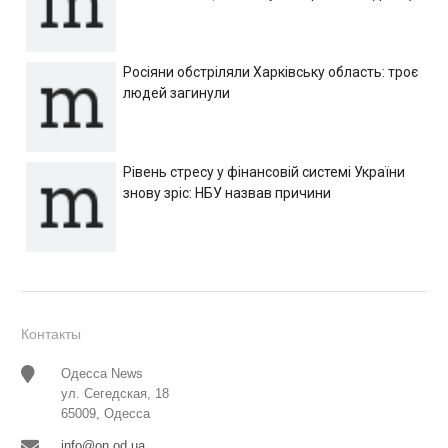
Росіяни обстріляли Харківську область: троє
людей загинули
Рівень стресу у фінансовій системі України
знову зріс: НБУ назвав причини
Контакты
Одесса News
ул. Сегедская, 18
65009, Одесса
info@on.od.ua