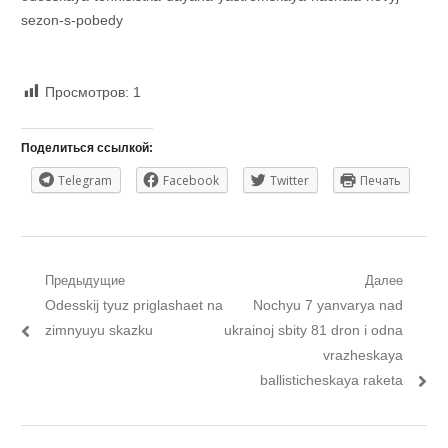
sezon-s-pobedy
Просмотров:
1
Поделиться ссылкой:
Telegram
Facebook
Twitter
Печать
Навигация
Предыдущие
Далее
Предыдущий
Следующий
Odesskij tyuz priglashaet na
Nochyu 7 yanvarya nad
по
пост:
пост:
zimnyuyu skazku
ukrainoj sbity 81 dron i odna
записям
vrazheskaya
ballisticheskaya raketa