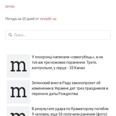
ветер:
Погода на 10 дней от
sinoptik.ua
Найти:
У похоронці написали «самогубець», а на
тілі аж три ножових поранення. Третє,
контрольне, у серце - 33 Канал
Зеленский внес в Раду законопроект об
изменении в Украине дат трех праздников и
переносе даты Рождества
В результате удара по Краматорску погибли
9 человек, еще 56 получили ранения (фото)