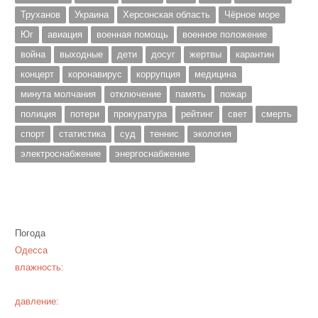
Труханов
Украина
Херсонская область
Чёрное море
Юг
авиация
военная помощь
военное положение
война
выходные
дети
досуг
жертвы
карантин
концерт
коронавирус
коррупция
медицина
минута молчания
отключение
память
пожар
полиция
потери
прокуратура
рейтинг
свет
смерть
спорт
статистика
суд
теннис
экология
электроснабжение
энергоснабжение
Погода
Одесса
влажность:
давление: