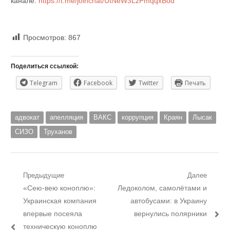
канале:
https://t.me/joinchat/UtNeW3LzPmqqxBod
Просмотров:
867
Поделиться ссылкой:
Telegram
Facebook
Twitter
Печать
адвокат
апелляция
ВАКС
коррупция
Краян
Лысак
СИЗО
Труханов
Навигация
Предыдущие
Далее
Предыдущий
Следующий
«Сею-вею коноплю»:
Ледоколом, самолётами и
по
пост:
пост:
Украинская компания
автобусами: в Украину
записям
впервые посеяла
вернулись полярники
техническую коноплю