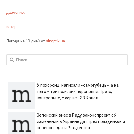
давление:
ветер:
Погода на 10 дней от
sinoptik.ua
Найти:
У похоронці написали «самогубець», а на
тілі аж три ножових поранення. Третє,
контрольне, у серце - 33 Канал
Зеленский внес в Раду законопроект об
изменении в Украине дат трех праздников и
переносе даты Рождества