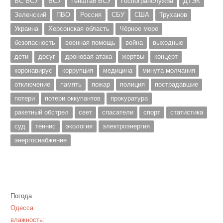
ВС ВСУ
ВСУ
Генштаб ВСУ
Госпогранслужба
ДТЭК
Зеленский
ПВО
Россия
СБУ
США
Труханов
Украина
Херсонская область
Чёрное море
безопасность
военная помощь
война
выходные
дети
досуг
дроновая атака
жертвы
концерт
коронавирус
коррупция
медицина
минута молчания
отключение
память
пожар
полиция
пострадавшие
потери
потери оккупантов
прокуратура
ракетный обстрел
свет
спасатели
спорт
статистика
суд
теннис
экология
электроэнергия
энергоснабжение
Погода
Одесса
влажность: