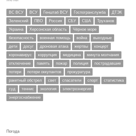
ВС ВСУ
ВСУ
Генштаб ВСУ
Госпогранслужба
ДТЭК
Зеленский
ПВО
Россия
СБУ
США
Труханов
Украина
Херсонская область
Чёрное море
безопасность
военная помощь
война
выходные
дети
досуг
дроновая атака
жертвы
концерт
коронавирус
коррупция
медицина
минута молчания
отключение
память
пожар
полиция
пострадавшие
потери
потери оккупантов
прокуратура
ракетный обстрел
свет
спасатели
спорт
статистика
суд
теннис
экология
электроэнергия
энергоснабжение
Погода