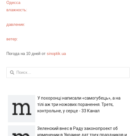
Одесса
влажность:
давление:
ветер:
Погода на 10 дней от
sinoptik.ua
Найти:
У похоронці написали «самогубець», а на
тілі аж три ножових поранення. Третє,
контрольне, у серце - 33 Канал
Зеленский внес в Раду законопроект об
изменении в Украине дат трех праздников и