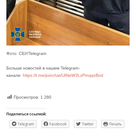
Фото: СБУ/Telegram
Больше новостей в нашем Telegram-
канале:
https://t.me/joinchat/UtNeW3LzPmqqxBod
Просмотров:
1 280
Поделиться ссылкой:
Telegram
Facebook
Twitter
Печать