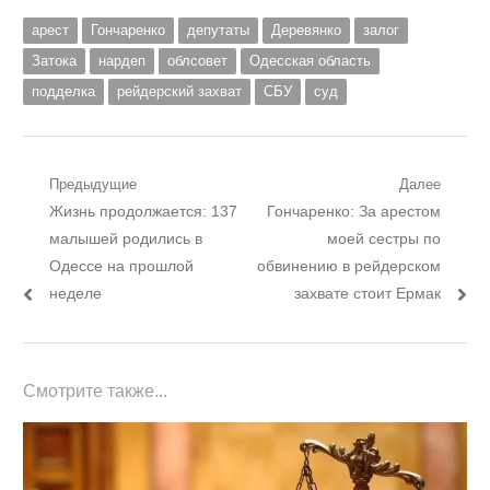
арест
Гончаренко
депутаты
Деревянко
залог
Затока
нардеп
облсовет
Одесская область
подделка
рейдерский захват
СБУ
суд
Навигация
Предыдущие
Далее
Предыдущий
Следующий
Жизнь продолжается: 137
Гончаренко: За арестом
по
пост:
пост:
малышей родились в
моей сестры по
записям
Одессе на прошлой
обвинению в рейдерском
неделе
захвате стоит Ермак
Смотрите также...