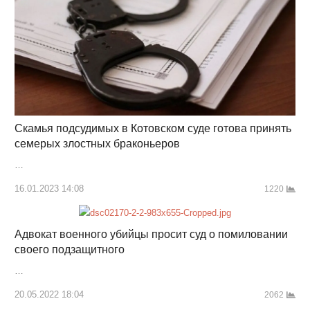
Скамья подсудимых в Котовском суде готова принять
семерых злостных браконьеров
…
16.01.2023 14:08
1220
Адвокат военного убийцы просит суд о помиловании
своего подзащитного
…
20.05.2022 18:04
2062