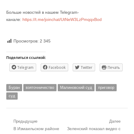
Больше новостей в нашем Telegram-
канале:
https://t.me/joinchat/UtNeW3LzPmqqxBod
Просмотров:
2 345
Поделиться ссылкой:
Telegram
Facebook
Twitter
Печать
Буран
взяточничество
Малиновский суд
приговор
суд
Навигация
Предыдущие
Далее
Предыдущий
Следующий
В Измаильском районе
Зеленский показал видео с
по