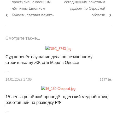
пост:
пост:
простились с военным
сегодняшним ракетным
записям
лётчиком Евгением
ударом по Одесской
Качаем, светлая память
области
Смотрите также...
Суд перенёс слушание дела по незаконному
строительству ЖК «Ля Мэр» в Одессе
…
14.01.2022 17:09
1247
15 лет за решёткой проведёт одесский медработник,
работавший на разведку РФ
…