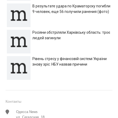
В результате удара по Краматорску погибли
9 человек, еще 56 получили ранения (фото)
Росіяни обстріляли Харківську область: троє
людей загинули
Рівень стресу у фінансовій системі України
знову зріс: НБУ назвав причини
Контакты
Одесса News
ул. Сегедская, 18