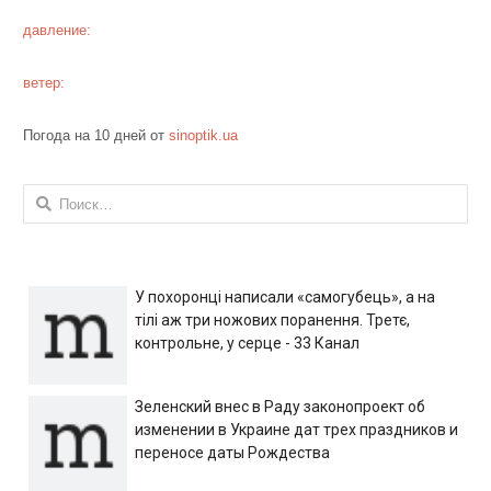
давление:
ветер:
Погода на 10 дней от
sinoptik.ua
Найти:
У похоронці написали «самогубець», а на
тілі аж три ножових поранення. Третє,
контрольне, у серце - 33 Канал
Зеленский внес в Раду законопроект об
изменении в Украине дат трех праздников и
переносе даты Рождества